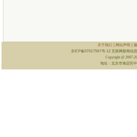
|
|
关于我们
网站声明
京ICP备07017567号-12
互联网新闻信息服
Copyright @ 2007-
地址：北京市海淀区中关村