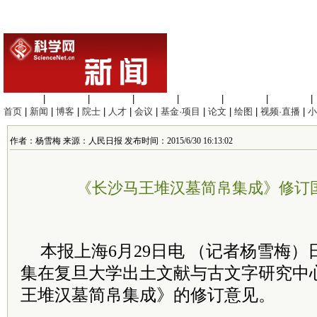
生命科学
|
医学科学
|
化学科学
|
工程材料
|
信息科学
|
地球科学
|
数理科学
|
首页
|
新闻
|
博客
|
院士
|
人才
|
会议
|
基金·项目
|
论文
|
绘图
|
视频·直播
|
小
作者：杨雪梅 来源：人民日报 发布时间：2015/6/30 16:13:02
《长沙马王堆汉墓简帛集成》修订
本报上海6月29日电 （记者杨雪梅）
集在复旦大学出土文献与古文字研究中
王堆汉墓简帛集成》的修订意见。