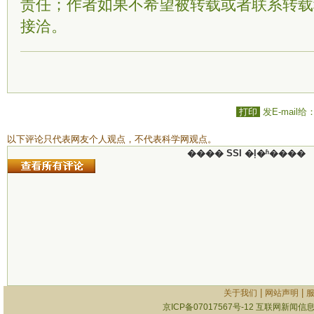
责任；作者如果不希望被转载或者联系转载
接洽。
打印
发E-mail给
以下评论只代表网友个人观点，不代表科学网观点。
���� SSI �ļ�ʱ����
|
|
关于我们
网站声明
京ICP备07017567号-12
互联网新闻信息服