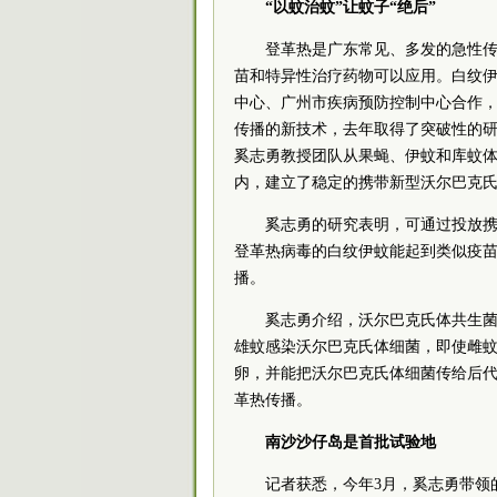
“以蚊治蚊”让蚊子“绝后”
登革热是广东常见、多发的急性
苗和特异性治疗药物可以应用。白纹
中心、广州市疾病预防控制中心合作
传播的新技术，去年取得了突破性的研
奚志勇教授团队从果蝇、伊蚊和库蚊
内，建立了稳定的携带新型沃尔巴克
奚志勇的研究表明，可通过投放携
登革热病毒的白纹伊蚊能起到类似疫
播。
奚志勇介绍，沃尔巴克氏体共生
雄蚊感染沃尔巴克氏体细菌，即使雌
卵，并能把沃尔巴克氏体细菌传给后
革热传播。
南沙沙仔岛是首批试验地
记者获悉，今年3月，奚志勇带领