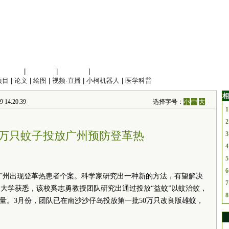
信息科学
|
地球科学
|
数理科学
|
管理综合
项目
|
论文
|
绘图
|
视频·直播
|
小柯机器人
|
医学科普
相
4:20:39
选择字号：
小
中
大
1
2
0万只蚊子投放广州预防登革热
3
4
5
6
广州出现登革热患者个案。科学家研究出一种新的方法，有望解决
7
大学获悉，该校奚志勇教授团队研究出通过投放“益蚊”以蚊治蚊，
8
数量。3月份，团队已在南沙沙仔岛投放第一批50万只改良版雄蚊，