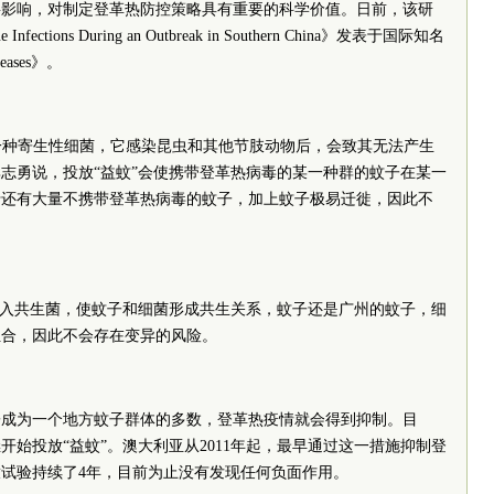
要影响，对制定登革热防控策略具有重要的科学价值。日前，该研
ue Infections During an Outbreak in Southern China》发表于国际知名
seases》。
a）”是一种寄生性细菌，它感染昆虫和其他节肢动物后，会致其无法产生
志勇说，投放“益蚊”会使携带登革热病毒的某一种群的蚊子在某一
于还有大量不携带登革热病毒的蚊子，加上蚊子极易迁徙，因此不
加入共生菌，使蚊子和细菌形成共生关系，蚊子还是广州的蚊子，细
组合，因此不会存在变异的风险。
子成为一个地方蚊子群体的多数，登革热疫情就会得到抑制。目
始投放“益蚊”。澳大利亚从2011年起，最早通过这一措施抑制登
试验持续了4年，目前为止没有发现任何负面作用。