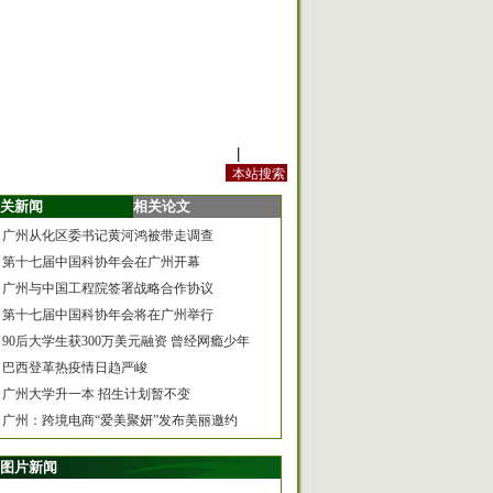
站内规定
|
手机版
关新闻
相关论文
广州从化区委书记黄河鸿被带走调查
第十七届中国科协年会在广州开幕
广州与中国工程院签署战略合作协议
第十七届中国科协年会将在广州举行
90后大学生获300万美元融资 曾经网瘾少年
巴西登革热疫情日趋严峻
广州大学升一本 招生计划暂不变
广州：跨境电商“爱美聚妍”发布美丽邀约
图片新闻