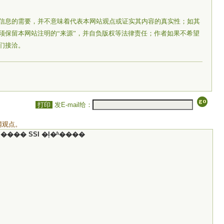
信息的需要，并不意味着代表本网站观点或证实其内容的真实性；如其
须保留本网站注明的“来源”，并自负版权等法律责任；作者如果不希望
们接洽。
打印
发E-mail给：
网观点。
���� SSI �ļ�ʱ����