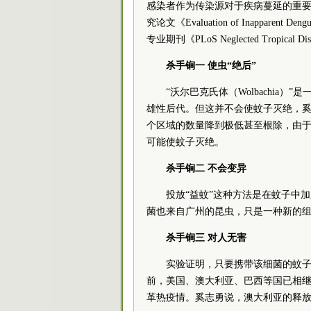
感染者作为传染源对于疾病蔓延的重
究论文《Evaluation of Inapparent Deng
专业期刊《PLoS Neglected Tropical Di
杀手锏一 使虫“绝后”
“沃尔巴克氏体（Wolbachi
雄性后代。但这并不会使蚊子灭绝，奚
个区域的数量降到极低甚至根除，由
可能使蚊子灭绝。
杀手锏二 不会变异
投放“益蚊”这种方法是在蚊子中
菌也来自广州的昆虫，只是一种新的
杀手锏三 对人无害
实验证明，只要携带该细菌的蚊
前，美国、澳大利亚、巴西等国已相继开
革热疫情。奚志勇说，澳大利亚的释放