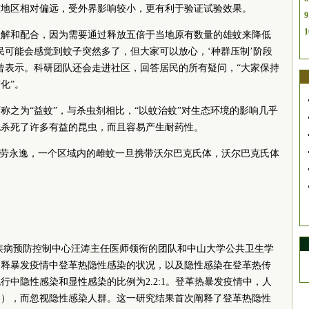
该地区相对偏远，受外界影响较小，更有利于验证试验效果。
9
1
理解和配合，因为需要通过释放五倍于当地原有数量的雄蚊来降低
民可能会感觉到蚊子突然多了，但大家可以放心，‘种群压制’阶段
曾表示。科研团队还会走进社区，回答居民的所有疑问，“大家保持
化”。
称之为“益蚊”，与杀虫剂相比，“以蚊治蚊”对生态环境的影响几乎
也杀死了许多有益的昆虫，而且容易产生耐药性。
一劳永逸，一个区域内的雌蚊一旦携带沃尔巴克氏体，沃尔巴克氏体
疾病预防控制中心汪涛主任医师领衔的团队和中山大学公共卫生学
阐释暴发疫情中登革热隐性感染的状况，以及隐性感染在登革热传
中隐性感染和显性感染的比例为2.2:1。登革热暴发疫情中，人
染），而忽视隐性感染人群。这一研究结果首次阐释了登革热隐性