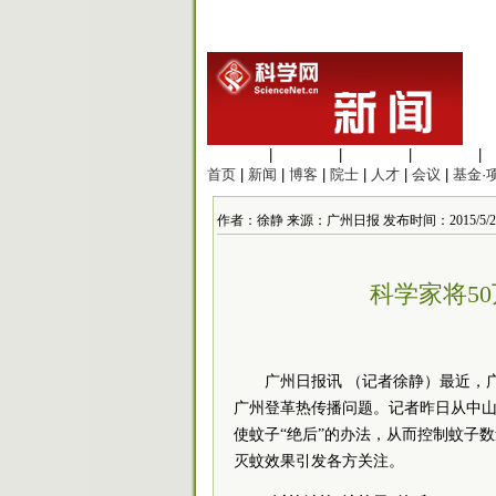
生命科学
|
医学科学
|
化学科学
|
工程材料
|
首页
|
新闻
|
博客
|
院士
|
人才
|
会议
|
基金·
作者：徐静 来源：广州日报 发布时间：2015/5/29 1
科学家将5
广州日报讯 （记者徐静）最近，
广州登革热传播问题。记者昨日从中山
使蚊子“绝后”的办法，从而控制蚊子
灭蚊效果引发各方关注。