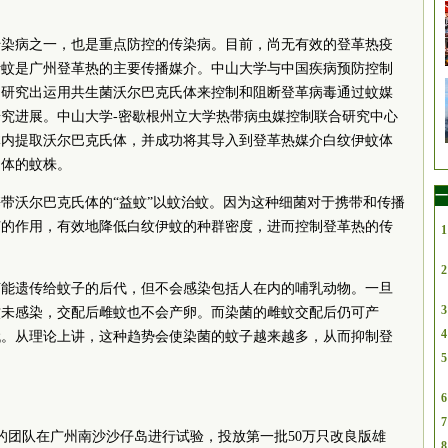
传染病之一，也是重点防控的传染病。目前，尚无有效的登革热疫
伊蚊是广州登革热的主要传播媒介。中山大学与中国疾病预防控制
，研究出运用共生菌沃尔巴克氏体来控制和阻断登革病毒通过蚊媒
究进展。中山大学-密歇根州立大学热带病虫媒控制联合研究中心
体内提取沃尔巴克氏体，并成功将其导入到登革热媒介白纹伊蚊体
氏体的蚊株。
一
带沃尔巴克氏体的“益蚊”以蚊治蚊。因为这种细菌对于携带和传播
苗的作用，有效地降低白纹伊蚊的种群密度，进而控制登革热的传
1
2
菌能遗传给蚊子的后代，但不会感染包括人在内的哺乳动物。一旦
3
蚊未感染，交配后雌蚊也不会产卵。而染菌的雌蚊交配后仍可产
4
代。从理论上讲，这种趋势会使染菌的蚊子越来越多，从而抑制登
5
6
7
的团队在广州南沙沙仔岛进行试验，投放第一批50万只改良版雄
8