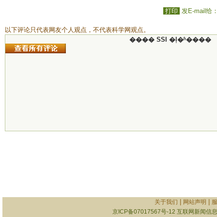
打印
发E-mail给
以下评论只代表网友个人观点，不代表科学网观点。
���� SSI �ļ�ʱ����
|
|
关于我们
网站声明
京ICP备07017567号-12
互联网新闻信息服