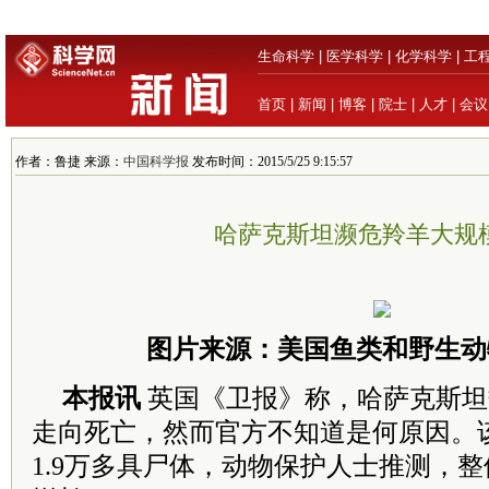
生命科学
|
医学科学
|
化学科学
|
工
首页
|
新闻
|
博客
|
院士
|
人才
|
会议
作者：鲁捷 来源：
中国科学报
发布时间：2015/5/25 9:15:57
哈萨克斯坦濒危羚羊大规
图片来源：美国鱼类和野生动
本报讯
英国《卫报》称，哈萨克斯坦
走向死亡，然而官方不知道是何原因。
1.9万多具尸体，动物保护人士推测，