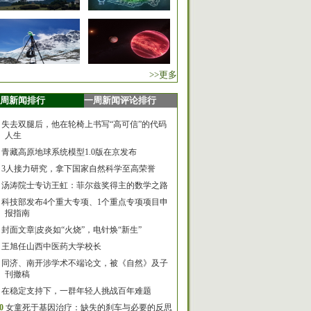
>>更多
周新闻排行
一周新闻评论排行
失去双腿后，他在轮椅上书写“高可信”的代码
人生
青藏高原地球系统模型1.0版在京发布
3人接力研究，拿下国家自然科学至高荣誉
汤涛院士专访王虹：菲尔兹奖得主的数学之路
科技部发布4个重大专项、1个重点专项项目申
报指南
封面文章|皮炎如“火烧”，电针焕“新生”
王旭任山西中医药大学校长
同济、南开涉学术不端论文，被《自然》及子
刊撤稿
在稳定支持下，一群年轻人挑战百年难题
0
女童死于基因治疗：缺失的刹车与必要的反思