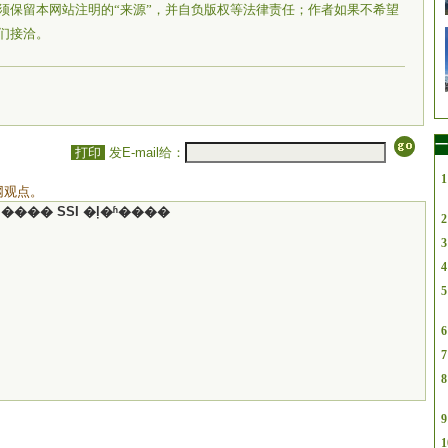
须保留本网站注明的“来源”，并自负版权等法律责任；作者如果不希望
们接洽。
一
打印
发E-mail给：
1
网观点。
���� SSI �ļ�ʱ����
2
3
4
5
6
7
8
9
1