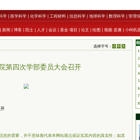
科学
|
医学科学
|
化学科学
|
工程材料
|
信息科学
|
地球科学
|
数理科学
|
管理
|
新闻
|
博客
|
院士
|
人才
|
会议
|
基金·项目
|
论文
|
绘图
|
视频·直播
|
小柯机
相
选择字号：
小
中
大
1
2
院第四次学部委员大会召开
3
4
5
6
7
8
召开
信息的需要，并不意味着代表本网站观点或证实其内容的真实性；如其