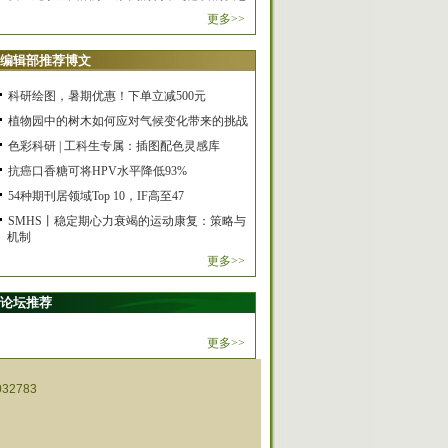
更多>>
编辑部推荐博文
科研绘图，暑期优惠！下单立减500元
植物园中的树木如何应对气候变化带来的挑战
色彩科研 | 工科生专属：插图配色灵感库
抗癌口香糖可将HPV水平降低93%
54种期刊居领域Top 10，IF高至47
SMHS丨稳定期心力衰竭的运动康复：策略与
机制
更多>>
论坛推荐
更多>>
32783