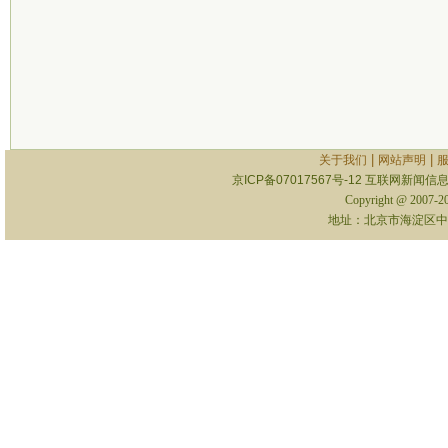
|
|
关于我们
网站声明
京ICP备07017567号-12
互联网新闻信息服
Copyright @ 2007-
地址：北京市海淀区中关村