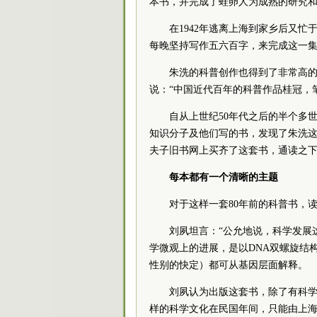
本书，并完成了蛙卵人为成熟的研究和
在1942年逃离上海到家乡后又
每晚坚持写作五六百字，来完成这一集
朱洗的科普创作也得到了非常高
说：“中国近代百年的科普作品桂冠，
自从上世纪50年代之后的半个多
知识分子及他们写的书，发现了朱洗
夫子旧书网上买齐了这套书，通读之
每本都有一个清晰的主题
对于这样一套80年前的科普书，
刘夙坦言：“公允地说，科学发展
学微观上的进展，是以DNA双螺旋结
性别的快定）都可从基因层面解释。
刘夙认为出版这套书，除了有科学
样的科学文化在民国年间，只能由上