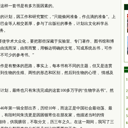
写这样一套书是有多方面因素的。
的计划，因工作和研究繁忙，“只能偷闲准备，作点滴的准备”。上
的巴金等人相交甚厚，参与了出版社的事务，计划出文化科学丛
任务。
要使学术大众化，要把那些深藏于实验室、专门著作、图书馆和博
，由浅而深，由简而繁，用畅达明确的文笔，写成系统丛书，可作
不可少的参考书。”
写作是有整体的思路，事实上，每本书有不同的主题，但又是连贯
一
到生物的生殖、两性的形态和区别，然后到生物的心理 、情感及
1
计划，最终也只有朱洗完成的这套100多万字的“生物学丛书”。然
2
3
1946年第一辑全部出齐，历经10年，而这正是中国社会最动荡、最
4
间，有段时间朱洗更是因困顿寄住在朋友家，他描述当时的情
5
相待，供我膳宿，不取分文，历三年之久。在这一期间，我写了三
6