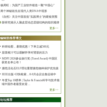
杨周旺：为国产工业软件锻造一颗“中国心”
两个神秘祖先在现代人类DNA中现形
《自然》关注中国首批“实践博士”的硬核突围
0
新研究揭示人脑皮层动态层级结构的组织规律
更多>>
编辑部推荐博文
科研绘图，暑期优惠！下单立减500元
甜菜根汁可以缓解怀孕对肾脏的压力
MDPI 2026参会旅行奖 (Travel Award) 中国区
获奖名单公布！
濒危活化石ELF理论重塑濒危物种保护优先级
IEEE出版+EI快检索，8-9月会议合集征稿中
年度Top 10榜单 | Taylor & Francis科学与技术领
域中国作者最受欢迎 ...
更多>>
论坛推荐