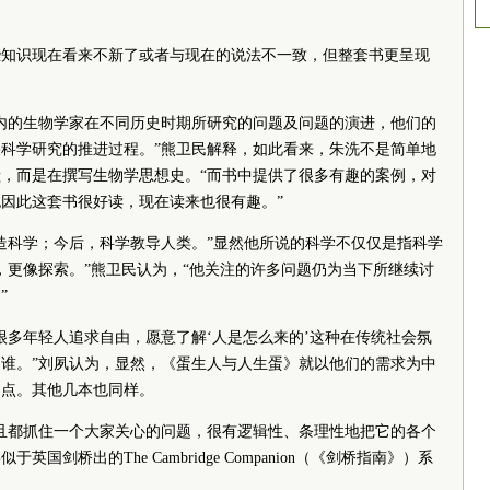
些知识现在看来不新了或者与现在的说法不一致，但整套书更呈现
内的生物学家在不同历史时期所研究的问题及问题的演进，他们的
科学研究的推进过程。”熊卫民解释，如此看来，朱洗不是简单地
，而是在撰写生物学思想史。“而书中提供了很多有趣的案例，对
因此这套书很好读，现在读来也很有趣。”
造科学；今后，科学教导人类。”显然他所说的科学不仅仅是指科学
，更像探索。”熊卫民认为，“他关注的许多问题仍为当下所继续讨
”
很多年轻人追求自由，愿意了解‘人是怎么来的’这种在传统社会氛
谁。”刘夙认为，显然，《蛋生人与人生蛋》就以他们的需求为中
痛点。其他几本也同样。
且都抓住一个大家关心的问题，很有逻辑性、条理性地把它的各个
剑桥出的The Cambridge Companion（《剑桥指南》）系