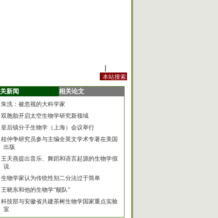
站内规定
|
手机版
关新闻
相关论文
朱洗：被忽视的大科学家
双胞胎开启太空生物学研究新领域
皇后镇分子生物学（上海）会议举行
桂仲争研究员参与主编全英文学术专著在美国
出版
王天燕提出音乐、舞蹈和语言起源的生物学假
说
生物学家认为传统性别二分法过于简单
王晓东和他的生物学“舰队”
科技部与安徽省共建茶树生物学国家重点实验
室