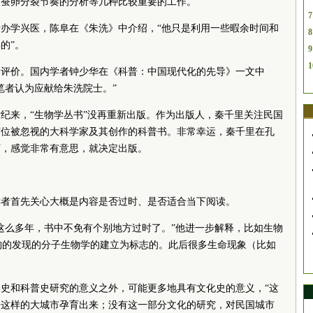
蚕卵分裂节奏的分析等几种比较重要的工作。”
7
忙于办学兴医，陈阜在《朱洗》中介绍，“他只是利用一些暇余时间和
8
的”。
9
1
的评价。国内学者钟少华在《科普：中国现代化的先导》一文中
笔者认为应献给朱洗院士。”
世纪来，“生物学丛书”没再重新出版。作为出版人，秦千里关注民国
这位被忽视的大科学家及其创作的科普书。非常幸运，秦千里在孔
下，感觉非常有意思，就决定出版。
读者首先关心大概是内容是否过时、是否适合当下阅读。
这么多年，书中不免有个别地方过时了。”他进一步解释，比如生物
构的发现的分子生物学的建立为标志的。此后很多生命现象（比如
史和科普史研究的意义之外，可能更多地具有文化史的意义，“这
海这样的大城市孕育出来；没有这一部分文化的研究，对民国城市