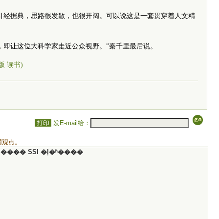
引经据典，思路很发散，也很开阔。可以说这是一套贯穿着人文精
，即让这位大科学家走近公众视野。”秦千里最后说。
0版 读书)
打印
发E-mail给：
网观点。
���� SSI �ļ�ʱ����