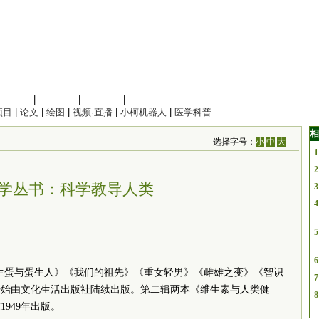
信息科学
|
地球科学
|
数理科学
|
管理综合
项目
|
论文
|
绘图
|
视频·直播
|
小柯机器人
|
医学科普
相
选择字号：
小
中
大
1
2
学丛书：科学教导人类
3
4
5
6
人生蛋与蛋生人》《我们的祖先》《重女轻男》《雌雄之变》《智识
7
年开始由文化生活出版社陆续出版。第二辑两本《维生素与人类健
8
949年出版。