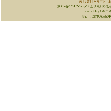
|
|
关于我们
网站声明
京ICP备07017567号-12
互联网新闻信息服
Copyright @ 2007-
地址：北京市海淀区中关村