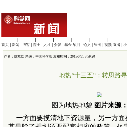
生命科学
|
医学科学
|
化学科学
|
工程材料
|
信息科学
|
地球科学
|
数理科学
|
首页
|
新闻
|
博客
|
院士
|
人才
|
会议
|
基金·项目
|
论文
|
绘图
|
视频·直播
|
小
作者：陈欢欢 来源：
中国科学报
发布时间：2015/3/31 8:59:20
地热“十三五”：转思路
图为地热地貌
图片来源
一方面要摸清地下资源量，另一方面
其是除了规划还要配套相应的政策、体