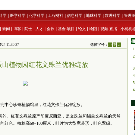
科学
|
医学科学
|
化学科学
|
工程材料
|
信息科学
|
地球科学
|
数理科学
|
管理
|
新闻
|
博客
|
院士
|
人才
|
会议
|
基金·项目
|
论文
|
绘图
|
视频·直播
|
小柯机
相
4 11:30:37
选择字号：
小
中
大
1
2
辰山植物园红花文殊兰优雅绽放
3
4
5
6
研究中心珍奇植物馆里，红花文殊兰优雅绽放。
最美的。红花文殊兰原产印度尼西亚，是文殊兰和锡兰文殊兰的天然
红色。植株高60~100厘米，叶片为大型宽带形，叶色翠绿。