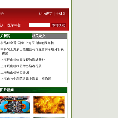
综合
站内规定
|
手机版
器人
|
医学科普
关新闻
相关论文
极品郁金香“国泰”上海辰山植物园亮相
中科院上海辰山植物园荷花花蕾转录组分析获
进展
上海辰山植物园发现秋海棠新种
上海辰山植物园举办迎春花展
上海辰山植物园开园
上海市与中科院共建上海辰山植物园
图片新闻