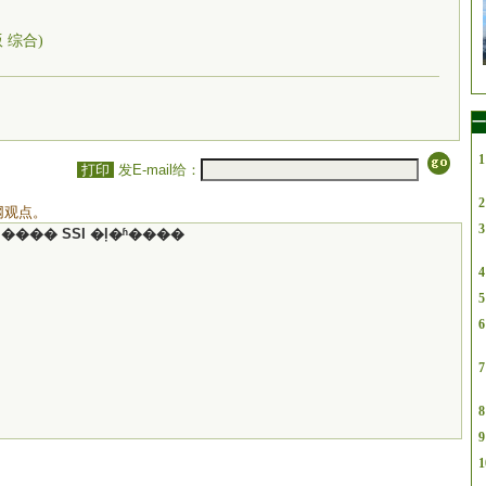
版 综合)
一
1
打印
发E-mail给：
2
网观点。
3
���� SSI �ļ�ʱ����
4
5
6
7
8
9
1