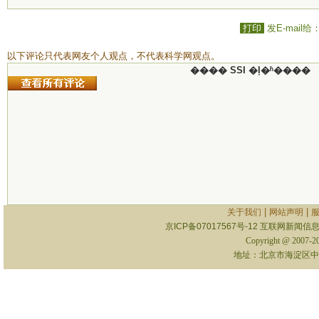
打印
发E-mail给
以下评论只代表网友个人观点，不代表科学网观点。
���� SSI �ļ�ʱ����
|
|
关于我们
网站声明
京ICP备07017567号-12
互联网新闻信息服
Copyright @ 2007-
地址：北京市海淀区中关村