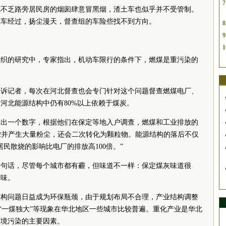
7
也不乏路旁居民房的烟囱肆意冒黑烟，渣土车也似乎并不受管制。
土车经过，扬尘漫天，督查组的车险些找不到方向。
8
9
1
组织的研究中，专家指出，机动车限行的条件下，燃煤是重污染的
告诉记者，每次在河北督查也会专门针对这个问题督查燃煤电厂、
河北能源结构中仍有80%以上依赖于煤炭。
给出一个数字，根据他们在保定等地入户调查，燃煤和工业排放的
 2并产生大量粉尘，还会二次转化为颗粒物。能源结构的落后不仅
民散烧的影响比电厂的排放高100倍。”
一句话，尽管每个城市都有霾，但味道不一样：保定煤灰味道很
呛味。
结构问题日益成为环保瓶颈，由于规划布局不合理，产业结构调整
、“一煤独大”等现象在华北地区一些城市比较普遍。重化产业是华北
环境污染的主要因素。