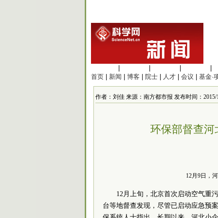
生命科学
|
医学科学
|
化学科学
|
工程材料
|
首页
|
新闻
|
博客
|
院士
|
人才
|
会议
|
基金·
作者：刘佳 来源：南方都市报 发布时间：2015/12/25
环保部督查河
12月9日，
12月上旬，北京首次启动空气重
台等地督查发现，尽管已启动应急预
保系统人士指出，长期以来，河北小