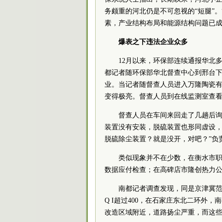
务颇重的河北仍是不可忽视的“短腿”。
素，产业结构布局和能源结构问题已
爆表之下违法企业众多
12月以来，环保部连续通报华北
都记者随环保部华北督查中心到邢台下
业。当记者随督查人员进入万隆陶瓷
变得极亮。督查人员到在线监测室查看，
督查人员在车间来回走了几趟后
装置没有安装，脱硫装置也形同虚设，
脱硫除尘装置？就是没开，对吧？”负
类似现象并不在少数，在衡水市
数据应付检查；在高碑店市隆创热力
南都记者调查发现，同是京津冀范
Q I超过400，在石家庄东北二环外
改造区域附近，道路扬尘严重，而这