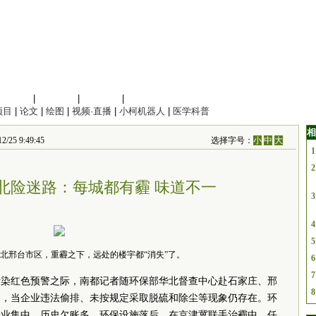
信息科学
|
地球科学
|
数理科学
|
管理综合
项目
|
论文
|
绘图
|
视频·直播
|
小柯机器人
|
医学科普
相
 9:49:45
选择字号：
小
中
大
1
2
北险迷路：每城都有霾 味道不一
3
4
5
河北邢台市区，重霾之下，远处的楼宇都“消失”了。
6
7
污染红色预警之际，南都记者随环保部华北督查中心赴石家庄、邢
8
案，当企业违法偷排、未按规定采取脱硫和除尘等现象仍存在。环
企业集中，历史欠账多，环保设施落后，在京津冀联手治霾中，任