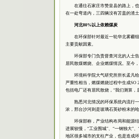
在通往石家庄市赞皇县的路上，
在一处弯道内，三四辆没有苫盖的渣
河北80%以上依赖煤炭
在环保部针对最近一轮华北雾霾
主要贡献因素。
环保部专门负责督查河北的人士
居民散煤燃烧、企业燃煤情况。至今，
环境科学院大气研究所所长孟凡
严重性相当，燃煤燃烧过程中生成SO
包括电厂还有居民散烧，“我们测算，居
熟悉河北情况的环保系统内流行
浓，邢台沙河则是玻璃石英砂粉末的
环保部称，产业结构布局和能源
进展较慢，“工业围城”、“一钢独大”
地区很多城市的支柱产业，也是造成