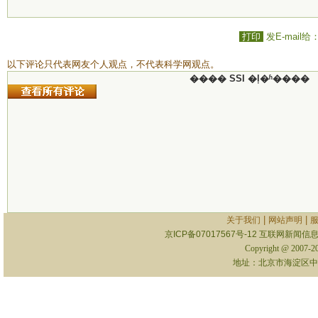
打印
发E-mail给
以下评论只代表网友个人观点，不代表科学网观点。
���� SSI �ļ�ʱ����
|
|
关于我们
网站声明
京ICP备07017567号-12
互联网新闻信息服
Copyright @ 2007-
地址：北京市海淀区中关村