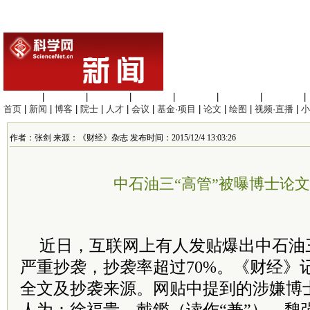
生命科学
|
医学科学
|
化学科学
|
工程材料
|
信息科学
|
地球科学
|
数理科学
|
首页
|
新闻
|
博客
|
院士
|
人才
|
会议
|
基金·项目
|
论文
|
绘图
|
视频·直播
|
小
作者：张剑 来源：《财经》杂志 发布时间：2015/12/4 13:03:26
中石油三“高管”被曝博士论
近日，互联网上有人发贴爆出中石油
严重抄袭，抄袭率超过70%。《财经》
全文及抄袭来源。网贴中提到的涉嫌博