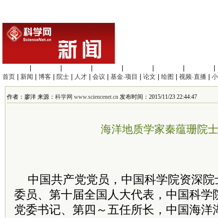
生命科学
|
医学科学
|
化学科学
|
工程材料
|
信息科学
|
地球科学
|
数理科学
|
首页
|
新闻
|
博客
|
院士
|
人才
|
会议
|
基金·项目
|
论文
|
绘图
|
视频·直播
|
小
作者：廖洋 来源：
科学网 www.sciencenet.cn
发布时间：2015/11/23 22:44:47
海洋地质学家秦蕴珊院
中国共产党党员，中国科学院资深院
委员、第十届全国人大代表，中国科学
党委书记、第四～五任所长，中国海洋