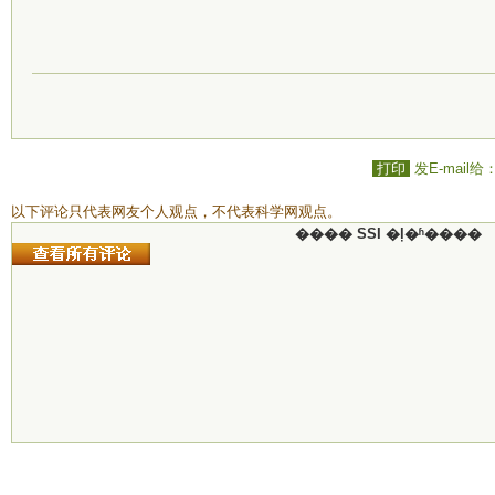
打印
发E-mail给
以下评论只代表网友个人观点，不代表科学网观点。
���� SSI �ļ�ʱ����