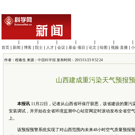
生命科学
|
医学科学
|
化学科学
|
工程材料
|
信息科学
|
地球科学
|
数理科学
|
首页
|
新闻
|
博客
|
院士
|
人才
|
会议
|
基金·项目
|
论文
|
绘图
|
视频·直播
|
小
作者：程春生 来源：
中国科学报
发布时间：2015/11/23 9:52:24
山西建成重污染天气预报
本报讯
11月22日，记者从山西省环保厅获悉，该省建设的重
安装调试，并开始在全省环境监测中心站官网定时滚动发布全省空气
上。
该预报预警系统实现了对山西范围内未来48小时空气质量预报