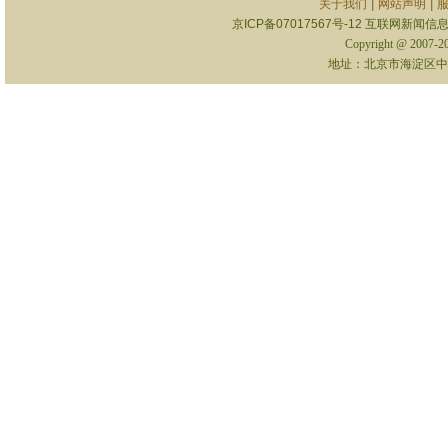
|
|
关于我们
网站声明
京ICP备07017567号-12
互联网新闻信息服
Copyright @ 2007-
地址：北京市海淀区中关村