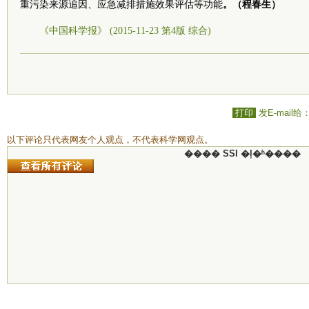
重污染来源追因、应急减排措施效果评估等功能
。（程春生）
《中国科学报》 (2015-11-23 第4版 综合)
打印
发E-mail给
以下评论只代表网友个人观点，不代表科学网观点。
���� SSI �ļ�ʱ����