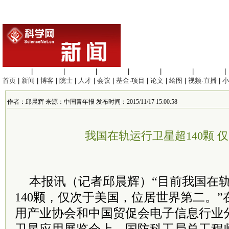
生命科学
|
医学科学
|
化学科学
|
工程材料
|
信息科学
|
地球科学
|
数理科学
|
首页
|
新闻
|
博客
|
院士
|
人才
|
会议
|
基金·项目
|
论文
|
绘图
|
视频·直播
|
小
作者：邱晨辉 来源：中国青年报 发布时间：2015/11/17 15:00:58
我国在轨运行卫星超140颗 
本报讯（记者邱晨辉）“目前我国在
140颗，仅次于美国，位居世界第二。
用产业协会和中国贸促会电子信息行业