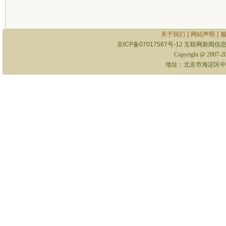
|
|
关于我们
网站声明
京ICP备07017567号-12
互联网新闻信息服
Copyright @ 2007-
地址：北京市海淀区中关村