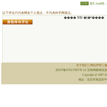
打印
发E-mail给
以下评论只代表网友个人观点，不代表科学网观点。
���� SSI �ļ�ʱ����
|
|
关于我们
网站声明
京ICP备07017567号-12
互联网新闻信息服
Copyright @ 2007-
地址：北京市海淀区中关村