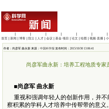
生命科学
|
医学科学
|
化学科学
|
工程材料
|
信息科学
|
地球科学
|
数理科学
|
首页
|
新闻
|
博客
|
院士
|
人才
|
会议
|
基金·项目
|
论文
|
绘图
|
视频·直播
|
小
作者：尚彦军 曲永新 来源：
中国科学报
发布时间：2015/10/30 13:06:41
尚彦军曲永新：培养工程地质专家
■尚彦军 曲永新
重视和强调年轻人的创新作用，并不
察积累的学科人才培养中传帮带的意义