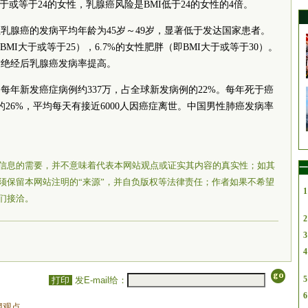
于或等于24的女性，乳腺癌风险是BMI低于24的女性的4倍。
乳腺癌的发病平均年龄为45岁～49岁，显著低于发达国家患者。
BMI大于或等于25），6.7%的女性肥胖（即BMI大于或等于30）。
致绝经后乳腺癌发病率提高。
每年新发癌症病例约337万，占全球新发病例的22%。每年死于癌
的26%，平均每天有接近6000人因癌症离世。中国男性肺癌发病率
信息的需要，并不意味着代表本网站观点或证实其内容的真实性；如其
一
须保留本网站注明的“来源”，并自负版权等法律责任；作者如果不希望
1
们接洽。
2
3
4
5
打印
发E-mail给：
6
网观点。