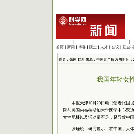
生命科学
|
医学科学
|
化学科学
|
工程材料
|
首页
|
新闻
|
博客
|
院士
|
人才
|
会议
|
基金·
作者：张国 赵迎 来源：中国青年报 发布时间：2015/10
我国年轻女
本报天津10月29日电（记者张
院与美国内布拉斯加大学医学中心双
女性肥胖以及活动量不足，是导致中
张瑾说，研究显示，在中国，人体