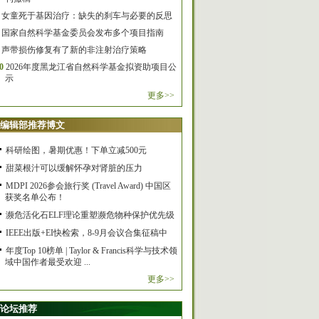
女童死于基因治疗：缺失的刹车与必要的反思
国家自然科学基金委员会发布多个项目指南
声带损伤修复有了新的非注射治疗策略
0
2026年度黑龙江省自然科学基金拟资助项目公
示
更多>>
编辑部推荐博文
科研绘图，暑期优惠！下单立减500元
甜菜根汁可以缓解怀孕对肾脏的压力
MDPI 2026参会旅行奖 (Travel Award) 中国区
获奖名单公布！
濒危活化石ELF理论重塑濒危物种保护优先级
IEEE出版+EI快检索，8-9月会议合集征稿中
年度Top 10榜单 | Taylor & Francis科学与技术领
域中国作者最受欢迎 ...
更多>>
论坛推荐