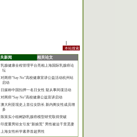
站内规定
|
手机版
关新闻
相关论文
乳腺健康全程管理平台亮相上海国际乳腺癌论
坛
对两癌“Say No”高校健康宣讲公益活动杭州站
启动
日媒称中国扣押一名日女性 疑从事间谍活动
对两癌“Say No”高校健康公益宣讲启动
澳大利亚现史上首位女防长 新内阁女性成员增
多
陈策实小组树鼩乳腺癌模型研究取得突破
印度重男轻女引发“新娘荒” 男性被迫千里觅妻
上海女性科学素养首超男性