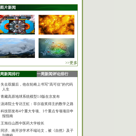
图片新闻
>>更多
周新闻排行
一周新闻评论排行
失去双腿后，他在轮椅上书写“高可信”的代码
人生
青藏高原地球系统模型1.0版在京发布
汤涛院士专访王虹：菲尔兹奖得主的数学之路
科技部发布4个重大专项、1个重点专项项目申
报指南
王旭任山西中医药大学校长
同济、南开涉学术不端论文，被《自然》及子
刊撤稿