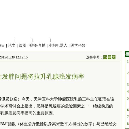
信息科学
|
地球科学
|
数理科学
|
管理综合
项目
|
论文
|
绘图
|
视频·直播
|
小柯机器人
|
医学科普
相
/30 12:12:15
选择字号：
小
中
大
1
2
性发胖问题将拉升乳腺癌发病率
3
4
5
国 通讯员赵迎）今天，天津医科大学肿瘤医院乳腺三科主任张瑾在该
边学术研讨会上指出，肥胖是乳腺癌的危险因素之一，绝经前后的
6
国乳腺癌发病率提高的重要原因。
7
BMI指数（体重公斤数除以身高米数平方得出的数字）与已绝经女
8