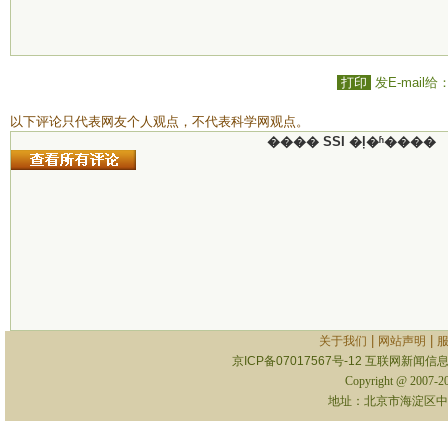
打印
发E-mail给
以下评论只代表网友个人观点，不代表科学网观点。
���� SSI �ļ�ʱ����
|
|
关于我们
网站声明
京ICP备07017567号-12
互联网新闻信息服
Copyright @ 2007-
地址：北京市海淀区中关村