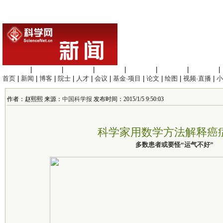
生命科学
|
医学科学
|
化学科学
|
工程材料
|
信息科学
|
地球科学
|
数理科学
|
首页
|
新闻
|
博客
|
院士
|
人才
|
会议
|
基金·项目
|
论文
|
绘图
|
视频·直播
|
小
作者：赵熙熙 来源：
中国科学报
发布时间：2015/1/5 9:50:03
科学家用数学方法解释癌
多数患者或要怪“运气不好”