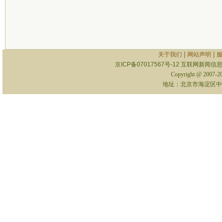
|
|
关于我们
网站声明
京ICP备07017567号-12
互联网新闻信息服
Copyright @ 2007-
地址：北京市海淀区中关村