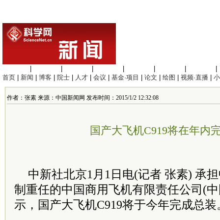
生命科学
|
医学科学
|
化学科学
|
工程材料
|
信息科学
|
地球科学
|
数理科学
|
首页
|
新闻
|
博客
|
院士
|
人才
|
会议
|
基金·项目
|
论文
|
绘图
|
视频·直播
|
小
作者：张素 来源：中国新闻网 发布时间：2015/1/2 12:32:08
国产大飞机C919将在年内
中新社北京1月1日电(记者 张素) 
制重任的中国商用飞机有限责任公司(中
示，国产大飞机C919将于今年完成总装