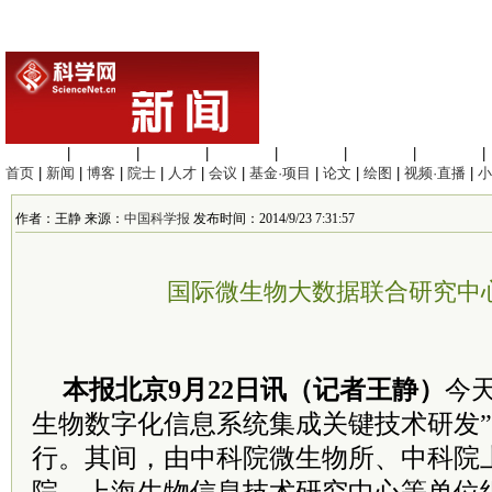
生命科学
|
医学科学
|
化学科学
|
工程材料
|
信息科学
|
地球科学
|
数理科学
|
首页
|
新闻
|
博客
|
院士
|
人才
|
会议
|
基金·项目
|
论文
|
绘图
|
视频·直播
|
小
作者：王静 来源：
中国科学报
发布时间：2014/9/23 7:31:57
国际微生物大数据联合研究中
本报北京9月22日讯（记者王静）
今天
生物数字化信息系统集成关键技术研发
行。其间，由中科院微生物所、中科院