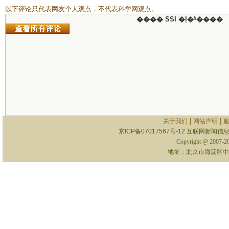
以下评论只代表网友个人观点，不代表科学网观点。
���� SSI �ļ�ʱ����
|
|
关于我们
网站声明
京ICP备07017567号-12
互联网新闻信息服
Copyright @ 2007-
地址：北京市海淀区中关村