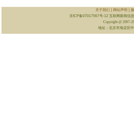
|
|
关于我们
网站声明
京ICP备07017567号-12
互联网新闻信息服
Copyright @ 2007-
地址：北京市海淀区中关村