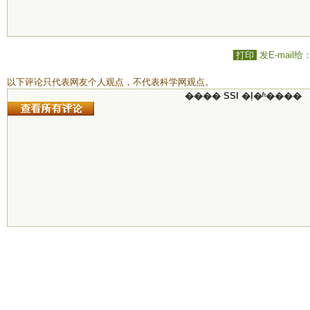
打印
发E-mail给
以下评论只代表网友个人观点，不代表科学网观点。
���� SSI �ļ�ʱ����