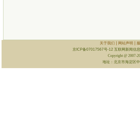
|
|
关于我们
网站声明
京ICP备07017567号-12
互联网新闻信息服
Copyright @ 2007-
地址：北京市海淀区中关村