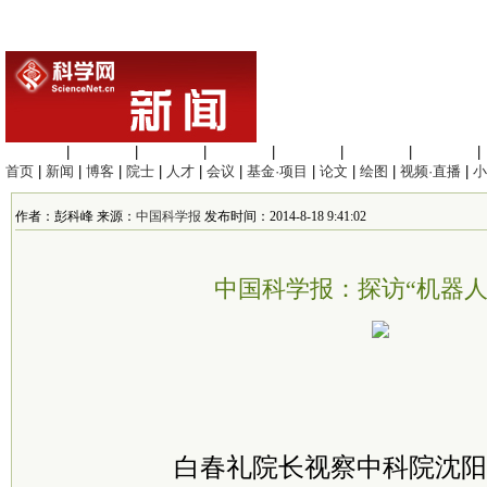
生命科学
|
医学科学
|
化学科学
|
工程材料
|
信息科学
|
地球科学
|
数理科学
|
首页
|
新闻
|
博客
|
院士
|
人才
|
会议
|
基金·项目
|
论文
|
绘图
|
视频·直播
|
小
作者：彭科峰 来源：
中国科学报
发布时间：2014-8-18 9:41:02
中国科学报：探访“机器人
白春礼院长视察中科院沈阳