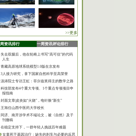
>>更多
周资讯排行
一周资讯评论排行
失去双腿后，他在轮椅上书写“高可信”的代码
人生
青藏高原地球系统模型1.0版在京发布
3人接力研究，拿下国家自然科学至高荣誉
汤涛院士专访王虹：菲尔兹奖得主的数学之路
科技部发布4个重大专项、1个重点专项项目申
报指南
封面文章|皮炎如“火烧”，电针焕“新生”
王旭任山西中医药大学校长
同济、南开涉学术不端论文，被《自然》及子
刊撤稿
在稳定支持下，一群年轻人挑战百年难题
0
女童死于基因治疗：缺失的刹车与必要的反思