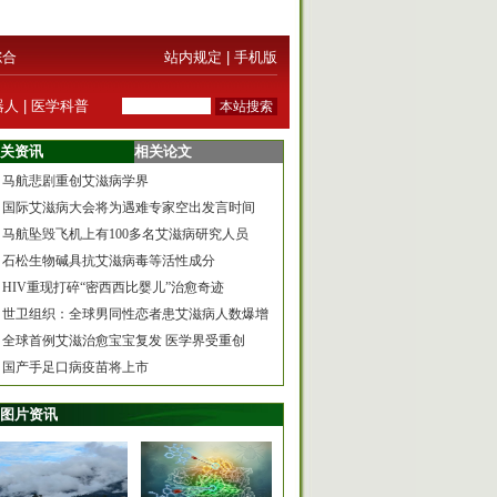
综合
站内规定
|
手机版
器人
|
医学科普
关资讯
相关论文
马航悲剧重创艾滋病学界
国际艾滋病大会将为遇难专家空出发言时间
马航坠毁飞机上有100多名艾滋病研究人员
石松生物碱具抗艾滋病毒等活性成分
HIV重现打碎“密西西比婴儿”治愈奇迹
世卫组织：全球男同性恋者患艾滋病人数爆增
全球首例艾滋治愈宝宝复发 医学界受重创
国产手足口病疫苗将上市
图片资讯