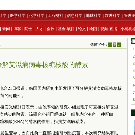
科学
|
医学科学
|
化学科学
|
工程材料
|
信息科学
|
地球科学
|
数理科学
|
管理
|
新闻
|
博客
|
院士
|
人才
|
会议
|
基金·项目
|
论文
|
绘图
|
视频·直播
|
小柯机
相
2
选择字号：
小
中
大
1
2
分解艾滋病病毒核糖核酸的酵素
3
4
5
6
播电台21日报道，韩国国内研究小组发现了可分解艾滋病病毒核糖核
7
疫苗的可能性。
8
授安光锡21日表示，由他率领的研究小组发现了可直接分解艾滋
艾滋病感染的酵素。该研究小组已经确认，细胞内含有的一种蛋白
核糖核酸(RNA)的酵素的作用，抵抗艾滋病感染。
易发生变异，因而此前一直都很难研制出疫苗，本次研究结果有助