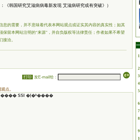
：《韩国研究艾滋病病毒新发现 艾滋病研究或有突破》）
信息的需要，并不意味着代表本网站观点或证实其内容的真实性；如其
须保留本网站注明的“来源”，并自负版权等法律责任；作者如果不希望
们接洽。
一
1
2
3
打印
发E-mail给：
4
网观点。
5
���� SSI �ļ�ʱ����
6
7
8
9
1