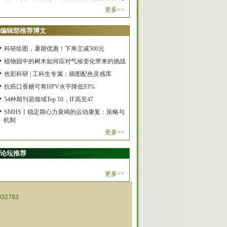
更多>>
编辑部推荐博文
科研绘图，暑期优惠！下单立减500元
植物园中的树木如何应对气候变化带来的挑战
色彩科研 | 工科生专属：插图配色灵感库
抗癌口香糖可将HPV水平降低93%
54种期刊居领域Top 10，IF高至47
SMHS丨稳定期心力衰竭的运动康复：策略与
机制
更多>>
论坛推荐
更多>>
32783