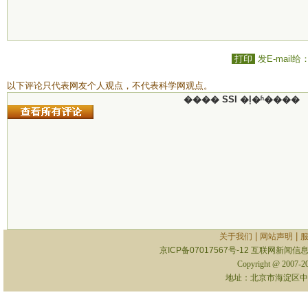
打印
发E-mail给
以下评论只代表网友个人观点，不代表科学网观点。
���� SSI �ļ�ʱ����
|
|
关于我们
网站声明
京ICP备07017567号-12
互联网新闻信息服
Copyright @ 2007-
地址：北京市海淀区中关村