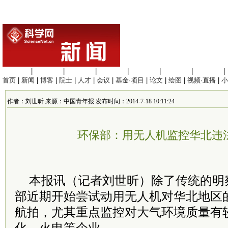
生命科学
|
医学科学
|
化学科学
|
工程材料
|
信息科学
|
地球科学
|
数理科学
|
首页
|
新闻
|
博客
|
院士
|
人才
|
会议
|
基金·项目
|
论文
|
绘图
|
视频·直播
|
小
作者：刘世昕 来源：中国青年报 发布时间：2014-7-18 10:11:24
环保部：用无人机监控华北违
本报讯（记者刘世昕）除了传统的明
部近期开始尝试动用无人机对华北地区
航拍，尤其重点监控对大气环境质量有