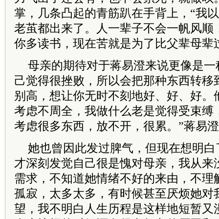
掌，几条凸起的青筋趴在手背上，“我
老茧都出来了。人一辈子不会一帆风顺
你多读书，现在苦就是为了比父辈母辈
母亲的期待对于蒋易澄来说更像是一
己觉得很挫败，所以会把那种东西转移
别高，想让你无时不刻地好、好、好。
考虑不周全，我做什么老是觉得受束缚
考虑很多东西，放不开，很累。”蒋易
她也曾因此发过脾气，但现在想明白
才深刻发觉自己很是愧对母亲，我从来
需求，不知道她情绪不好的来由，不理
孤寂，太多太多，有时候甚至厌烦她对
望，我不明白人生历程是这样地短暂又