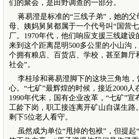
们的聚会，是田野调查的一部分。
蒋易澄是标准的“三线子弟”，她的父
母、姨妈舅舅都属于一个代号叫“国营七
厂。1970年代，他们响应支援三线建
来到这个距离昆明500多公里的小山沟
个拥有粮店、百货店、学校，甚至舞厅
社会”。
李桂珍和蒋易澄脚下的这块三角地，
心。“七矿”最辉煌的时候，接近2000
1990年代末，国有企业改革，“七矿”
工龄下岗，职工接连离开矿山自谋生路
剩下5位老人看守。
虽然成为单位“甩掉的包袱”，但提起