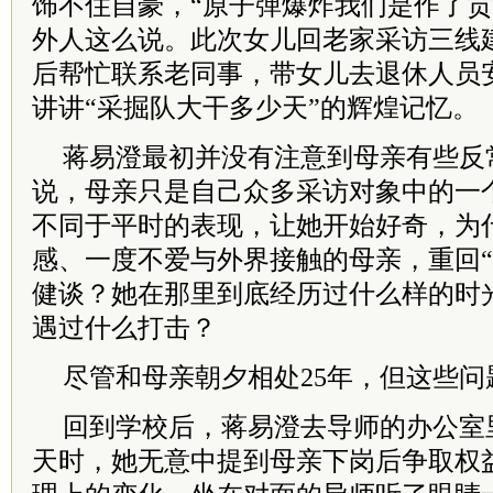
饰不住自豪，“原子弹爆炸我们是作了贡
外人这么说。此次女儿回老家采访三线
后帮忙联系老同事，带女儿去退休人员
讲讲“采掘队大干多少天”的辉煌记忆。
蒋易澄最初并没有注意到母亲有些反
说，母亲只是自己众多采访对象中的一
不同于平时的表现，让她开始好奇，为
感、一度不爱与外界接触的母亲，重回“
健谈？她在那里到底经历过什么样的时
遇过什么打击？
尽管和母亲朝夕相处25年，但这些
回到学校后，蒋易澄去导师的办公室
天时，她无意中提到母亲下岗后争取权