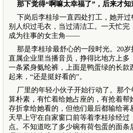
那下觉得“啊嘛太幸福了”，后来才
下岗后李桂珍一直四处打工，她开过
别人织过毛衣，当过清洁工。一天忙完
成为往事的女主角——
那是李桂珍最舒心的一段时光。20
直属企业里当播音员，挣得比地方上多
一条紧身氨纶裤，上面是鸭蛋绿的长款
起来，“还是挺好看的”。
厂里的年轻小伙子开始行动了。那个
算朴素，有忙着给她占座的，有抢着帮
存折拿给她看的，但他们最后都输给蒋
天早上守在自家窗口前等着李桂珍经过
点。不知道吃了多少碗有荷包蛋的面条