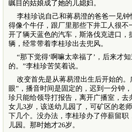
瞩目的姑娘成了她的儿媳妇。
李桂珍说自己和蒋易澄的爸爸一见钟
得像个牛仔，跟厂里那些下井工人很不
开了辆天蓝色的汽车，斯洛伐克进口，据
辆，经常带着李桂珍出去兜风。
“那下觉得‘啊嘛太幸福了’，后来才
的。”李桂珍苦笑着说。
改变首先是从蒋易澄出生后开始的。
眼”，播音时间是固定的，迟到一分钟
珍只能给领导打报告，离开广播室，去
女儿3岁，该送幼儿园了，可矿区的老
下几个。没办法，李桂珍办了停薪留职
儿园。那时她才26岁。