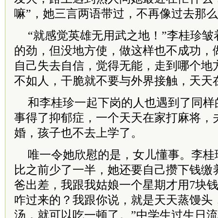
嘛”，她三言两语带过，不再像过去那
“就感觉英雄无用武之地！”李桂珍皱
的劲，但没地方使，做这样也不成功，
自己失去自信，觉得无能，走到哪个地
不如人，干脆就不要与外界接触，天天
和李桂珍一起下岗的人也遇到了同样
事得了抑郁症，一个天天在家打麻将，
婚，孩子也不去上学了。
唯一令她欣慰的是，女儿懂事。李桂
比之前少了一半，她还要自己攒下钱缴
爸出差，我跟我姑娘一个星期才用7块
咋过来的？我跟你说，就是天天蒸馒头
汤，就可以吃一顿了。”中学生过生日