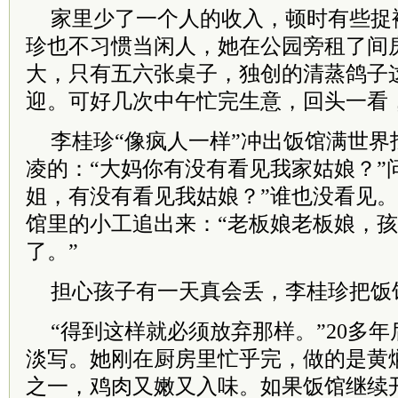
家里少了一个人的收入，顿时有些捉
珍也不习惯当闲人，她在公园旁租了间
大，只有五六张桌子，独创的清蒸鸽子
迎。可好几次中午忙完生意，回头一看
李桂珍“像疯人一样”冲出饭馆满世界
凌的：“大妈你有没有看见我家姑娘？”
姐，有没有看见我姑娘？”谁也没看见
馆里的小工追出来：“老板娘老板娘，
了。”
担心孩子有一天真会丢，李桂珍把饭
“得到这样就必须放弃那样。”20多
淡写。她刚在厨房里忙乎完，做的是黄
之一，鸡肉又嫩又入味。如果饭馆继续