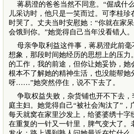
蒋易澄的爸爸当然不同意。“倔成什么
儿采访时，他只是一笑而过。可李桂珍
时哭了。丈夫当时安慰她：“你就在家
会饿到你。”她觉得自己当年没看错人。
母亲争取利益这件事，蒋易澄此前毫
想象，那段时间她经历的思想上的压力
的工作，我的前途，但你让她妥协，她
根本不了解她的精神生活，也没能帮她
呀……”她突然停住，说不下去了。
争取权益失败，杂货铺也开不下去，
庭主妇。她觉得自己“被社会淘汰了”，
每天就窝在家里沙发上，给婆婆绣十字
在重复的一针又一针里，脾气变大了。
发火；路上遇到熟人问她最近在忙什么