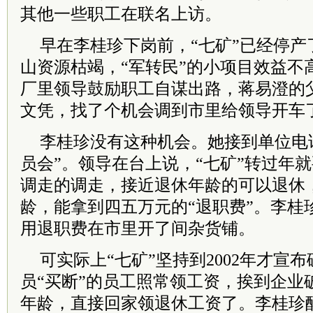
其他一些职工在联名上访。
早在李桂珍下岗前，“七矿”已经停产
山资源枯竭，“军转民”的小项目效益不
厂里领导鼓励职工自谋出路，蒋易澄的
文凭，找了个机会调到市里给领导开车
李桂珍没有这种机会。她接到单位电
员会”。领导在台上说，“七矿”转过年
调走的调走，接近退休年龄的可以退休
龄，能拿到四五万元的“退职费”。李桂
用退职费在市里开了间杂货铺。
可实际上“七矿”坚持到2002年才宣
员“买断”的员工照常领工资，挨到企业
年龄，直接回家领退休工资了。李桂珍