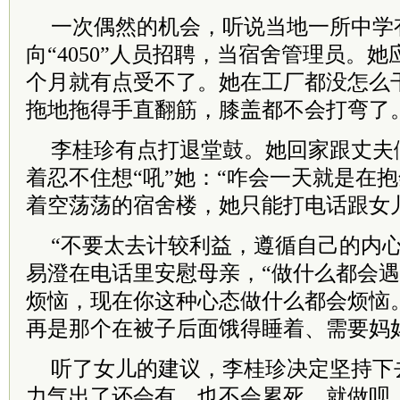
一次偶然的机会，听说当地一所中学
向“4050”人员招聘，当宿舍管理员。
个月就有点受不了。她在工厂都没怎么
拖地拖得手直翻筋，膝盖都不会打弯了
李桂珍有点打退堂鼓。她回家跟丈夫
着忍不住想“吼”她：“咋会一天就是在
着空荡荡的宿舍楼，她只能打电话跟女儿
“不要太去计较利益，遵循自己的内心
易澄在电话里安慰母亲，“做什么都会
烦恼，现在你这种心态做什么都会烦恼
再是那个在被子后面饿得睡着、需要妈
听了女儿的建议，李桂珍决定坚持下
力气出了还会有，也不会累死，就做呗