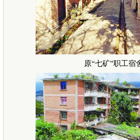
原“七矿”职工宿