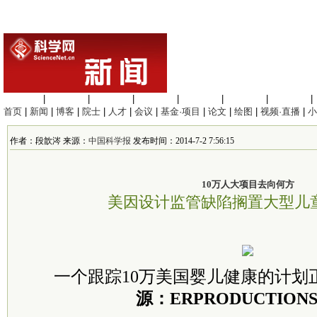
生命科学
|
医学科学
|
化学科学
|
工程材料
|
信息科学
|
地球科学
|
数理科学
|
首页
|
新闻
|
博客
|
院士
|
人才
|
会议
|
基金·项目
|
论文
|
绘图
|
视频·直播
|
小
作者：段歆涔 来源：
中国科学报
发布时间：2014-7-2 7:56:15
10万人大项目去向何方
美因设计监管缺陷搁置大型儿
一个跟踪10万美国婴儿健康的计划
源：ERPRODUCTIONS 