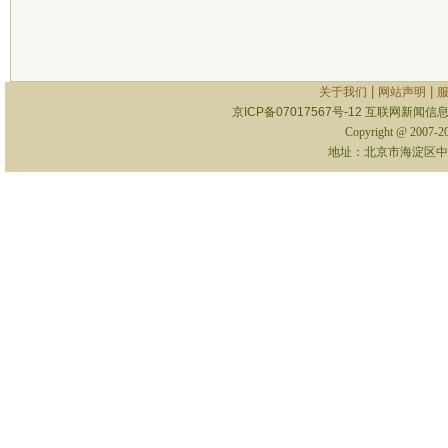
|
|
关于我们
网站声明
京ICP备07017567号-12
互联网新闻信息服
Copyright @ 2007-
地址：北京市海淀区中关村