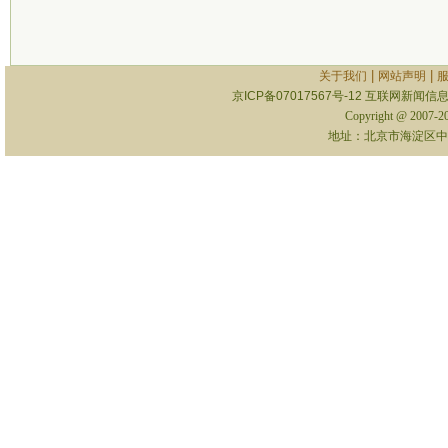
|
|
关于我们
网站声明
京ICP备07017567号-12
互联网新闻信息服
Copyright @ 2007-
地址：北京市海淀区中关村