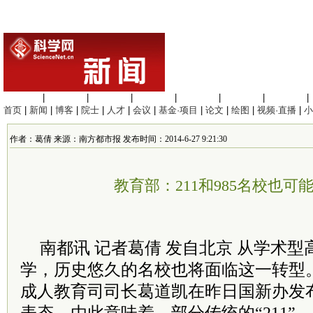
生命科学
|
医学科学
|
化学科学
|
工程材料
|
信息科学
|
地球科学
|
数理科学
|
首页
|
新闻
|
博客
|
院士
|
人才
|
会议
|
基金·项目
|
论文
|
绘图
|
视频·直播
|
小
作者：葛倩 来源：南方都市报 发布时间：2014-6-27 9:21:30
教育部：211和985名校也可
南都讯 记者葛倩 发自北京 从学术
学，历史悠久的名校也将面临这一转型
成人教育司司长葛道凯在昨日国新办发