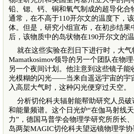
铅、锶、钙、铜和氧气制成的超导化合
通常，在不高于110开尔文的温度下，
体。但是，研究小组宣布，在初步结果
后，该物质中的岛状物在190开尔文的
就在这些实验在烈日下进行时，大气物理学家
Mamatkosimov领导的另一个团队在
另一个夜间计划。他注意到这些镜子能
光模糊的闪光——当来自遥远宇宙的宇
入高层大气时，这种闪光便穿过天空。
分析切伦科夫辐射能帮助研究人员破
和能量频谱。这个日光炉“在伽马射线
力”，德国马普学会物理学研究所所长
岛两架MAGIC切伦科夫望远镜物理学协调人Mas