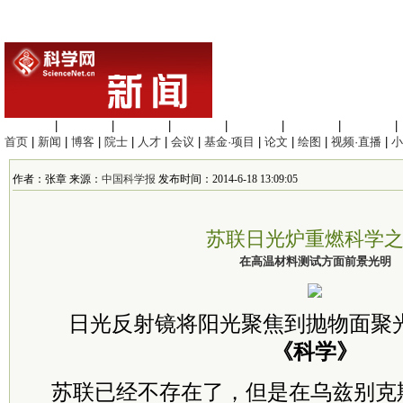
生命科学
|
医学科学
|
化学科学
|
工程材料
|
信息科学
|
地球科学
|
数理科学
|
首页
|
新闻
|
博客
|
院士
|
人才
|
会议
|
基金·项目
|
论文
|
绘图
|
视频·直播
|
小
作者：张章 来源：
中国科学报
发布时间：2014-6-18 13:09:05
苏联日光炉重燃科学
在高温材料测试方面前景光明
日光反射镜将阳光聚焦到抛物面聚
《科学》
苏联已经不存在了，但是在乌兹别克