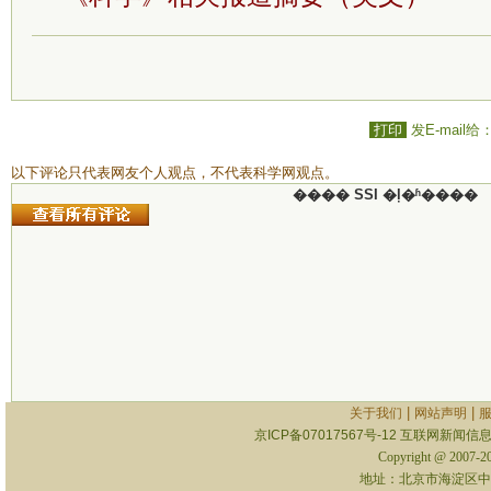
打印
发E-mail给
以下评论只代表网友个人观点，不代表科学网观点。
���� SSI �ļ�ʱ����
|
|
关于我们
网站声明
京ICP备07017567号-12
互联网新闻信息服
Copyright @ 2007-
地址：北京市海淀区中关村