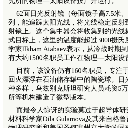
究所的物理—太阳设备投产并运行。
62面日光反射镜（每面镜子高7.5米、
列，能追踪太阳光线，将光线稳定反射到
射镜上。这个集中器会将收集到的光线
式目标上，这里的温度能超过3000摄
学家Ilkham Atabaev表示，从冷战时
有大约1500名职员工作在物理—太阳设
目前，该设备仍有160名职员，专注
回火漂浮在石油储存罐中的陶瓷球。日
种多样，乌兹别克斯坦研究人员耗资5
所等机构建造了微型版本。
而最令人惊讶的实验莫过于超导体研
材料科学家Dila Gulamova及其来
物理研究所和美国圣何塞州立大学的同