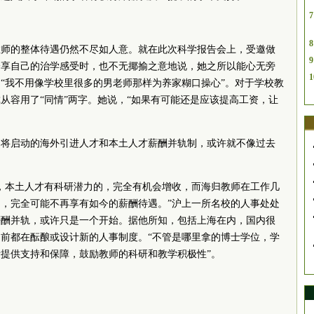
7
8
教师的整体待遇仍然不尽如人意。就在此次科学报告会上，受邀做
9
分享自己的治学感受时，也不无揶揄之意地说，她之所以能心无旁
1
“我不用像学校里很多的男老师那样为养家糊口操心”。对于学校教
从容用了“同情”两字。她说，“如果有可能还是应该提高工资，让
即将启动的海外引进人才和本土人才薪酬并轨制，或许就不像过去
，本土人才有科研潜力的，完全有机会增收，而海归教师在工作几
，完全可能不再享有如今的薪酬待遇。”沪上一所名校的人事处处
薪酬并轨，或许只是一个开始。据他所知，包括上海在内，国内很
前都在酝酿或设计新的人事制度。“不管是哪里拿的博士学位，学
提供支持和保障，鼓励教师的科研和教学积极性”。