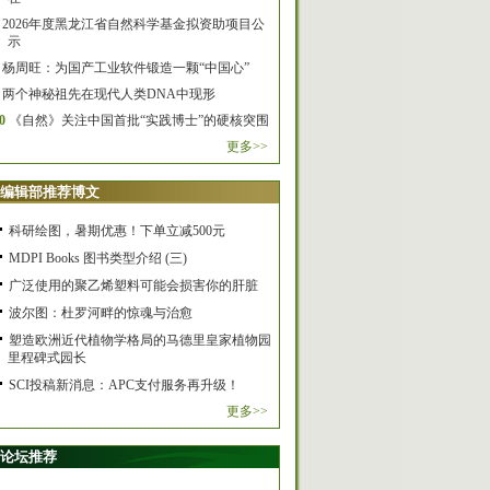
2026年度黑龙江省自然科学基金拟资助项目公
示
杨周旺：为国产工业软件锻造一颗“中国心”
两个神秘祖先在现代人类DNA中现形
0
《自然》关注中国首批“实践博士”的硬核突围
更多>>
编辑部推荐博文
科研绘图，暑期优惠！下单立减500元
MDPI Books 图书类型介绍 (三)
广泛使用的聚乙烯塑料可能会损害你的肝脏
波尔图：杜罗河畔的惊魂与治愈
塑造欧洲近代植物学格局的马德里皇家植物园
里程碑式园长
SCI投稿新消息：APC支付服务再升级！
更多>>
论坛推荐