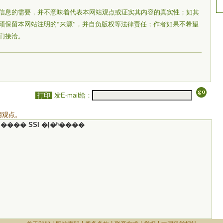
信息的需要，并不意味着代表本网站观点或证实其内容的真实性；如其
须保留本网站注明的“来源”，并自负版权等法律责任；作者如果不希望
们接洽。
打印
发E-mail给：
网观点。
���� SSI �ļ�ʱ����