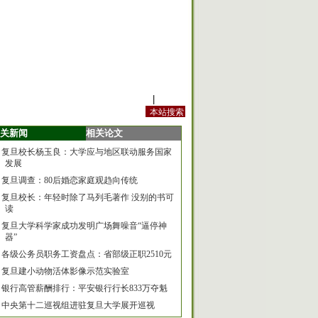
站内规定
|
手机版
关新闻
相关论文
复旦校长杨玉良：大学应与地区联动服务国家
发展
复旦调查：80后婚恋家庭观趋向传统
复旦校长：年轻时除了马列毛著作 没别的书可
读
复旦大学科学家成功发明广场舞噪音“逼停神
器”
各级公务员职务工资盘点：省部级正职2510元
复旦建小动物活体影像示范实验室
银行高管薪酬排行：平安银行行长833万夺魁
中央第十二巡视组进驻复旦大学展开巡视