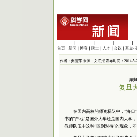
生命科学
|
医学科学
|
化学科学
|
工程材料
|
首页
|
新闻
|
博客
|
院士
|
人才
|
会议
|
基金·
作者：樊丽萍 来源：文汇报 发布时间：2014-5-22 1
海归
复旦
在国内高校的师资梯队中，“海归
书的“产地”是国外大学还是国内大学
教师队伍中这种“区别对待”的现象，