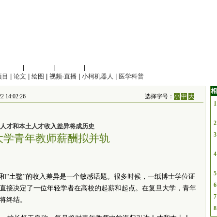
信息科学
|
地球科学
|
数理科学
|
管理综合
项目
|
论文
|
绘图
|
视频·直播
|
小柯机器人
|
医学科普
相
4:02:26
选择字号：
小
中
大
1
2
人才和本土人才收入差异将成历史
3
大学青年教师薪酬拟并轨
4
5
”和“土鳖”的收入差异是一个敏感话题。很多时候，一纸博士学位证
6
，直接决定了一位年轻学者在高校的起薪和起点。在复旦大学，青年
7
即将终结。
8