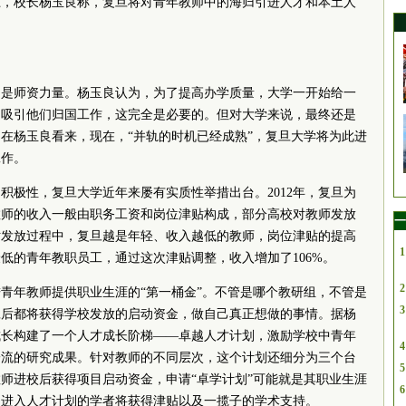
上，校长杨玉良称，复旦将对青年教师中的海归引进人才和本土人
的是师资力量。杨玉良认为，为了提高办学质量，大学一开始给一
、吸引他们归国工作，这完全是必要的。但对大学来说，最终还是
在杨玉良看来，现在，“并轨的时机已经成熟”，复旦大学将为此进
工作。
积极性，复旦大学近年来屡有实质性举措出台。2012年，复旦为
教师的收入一般由职务工资和岗位津贴构成，部分高校对教师发放
一
贴发放过程中，复旦越是年轻、收入越低的教师，岗位津贴的提高
1
低的青年教职员工，通过这次津贴调整，收入增加了106%。
2
青年教师提供职业生涯的“第一桶金”。不管是哪个教研组，不管是
3
旦后都将获得学校发放的启动资金，做自己真正想做的事情。据杨
成长构建了一个人才成长阶梯——卓越人才计划，激励学校中青年
4
一流的研究成果。针对教师的不同层次，这个计划还细分为三个台
5
师进校后获得项目启动资金，申请“卓学计划”可能就是其职业生涯
6
，进入人才计划的学者将获得津贴以及一揽子的学术支持。