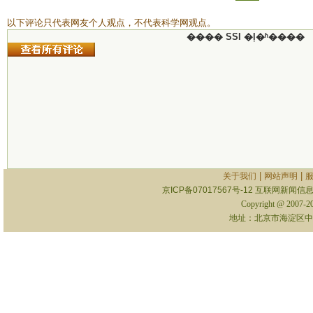
以下评论只代表网友个人观点，不代表科学网观点。
���� SSI �ļ�ʱ����
|
|
关于我们
网站声明
京ICP备07017567号-12
互联网新闻信息服
Copyright @ 2007-
地址：北京市海淀区中关村