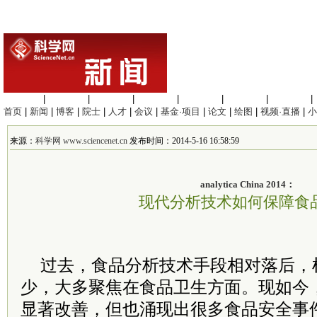
生命科学
|
医学科学
|
化学科学
|
工程材料
|
信息科学
|
地球科学
|
数理科学
|
首页
|
新闻
|
博客
|
院士
|
人才
|
会议
|
基金·项目
|
论文
|
绘图
|
视频·直播
|
小
来源：
科学网 www.sciencenet.cn
发布时间：2014-5-16 16:58:59
analytica China 2014：
现代分析技术如何保障食
过去，食品分析技术手段相对落后，
少，大多聚焦在食品卫生方面。现如今
显著改善，但也涌现出很多食品安全事