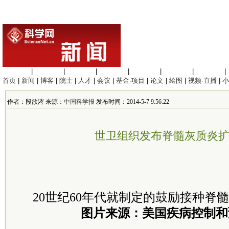
生命科学
|
医学科学
|
化学科学
|
工程材料
|
信息科学
|
地球科学
|
数理科学
|
首页
|
新闻
|
博客
|
院士
|
人才
|
会议
|
基金·项目
|
论文
|
绘图
|
视频·直播
|
小
作者：段歆涔 来源：
中国科学报
发布时间：2014-5-7 9:56:22
世卫组织发布脊髓灰质炎
20世纪60年代就制定的鼓励接种脊
图片来源：美国疾病控制和