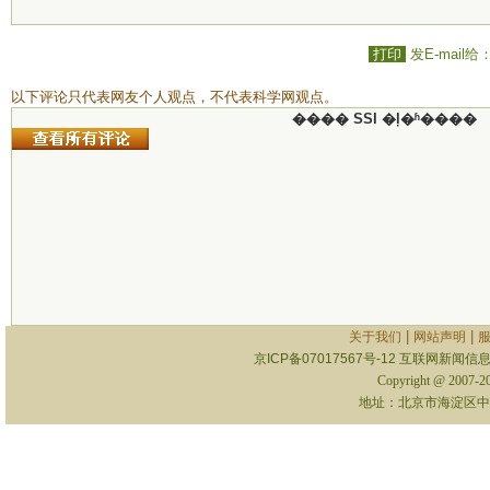
打印
发E-mail给
以下评论只代表网友个人观点，不代表科学网观点。
���� SSI �ļ�ʱ����
|
|
关于我们
网站声明
京ICP备07017567号-12
互联网新闻信息服
Copyright @ 2007-
地址：北京市海淀区中关村