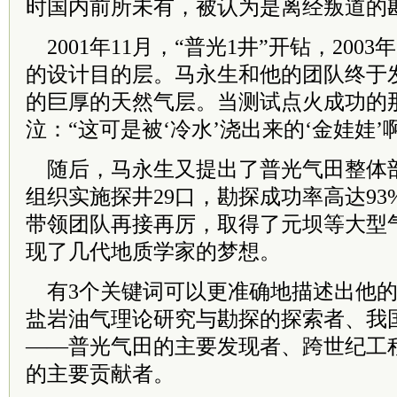
时国内前所未有，被认为是离经叛道的
2001年11月，“普光1井”开钻，2003
的设计目的层。马永生和他的团队终于
的巨厚的天然气层。当测试点火成功的
泣：“这可是被‘冷水’浇出来的‘金娃娃’
随后，马永生又提出了普光气田整体
组织实施探井29口，勘探成功率高达93%
带领团队再接再厉，取得了元坝等大型
现了几代地质学家的梦想。
有3个关键词可以更准确地描述出他的
盐岩油气理论研究与勘探的探索者、我
——普光气田的主要发现者、跨世纪工
的主要贡献者。