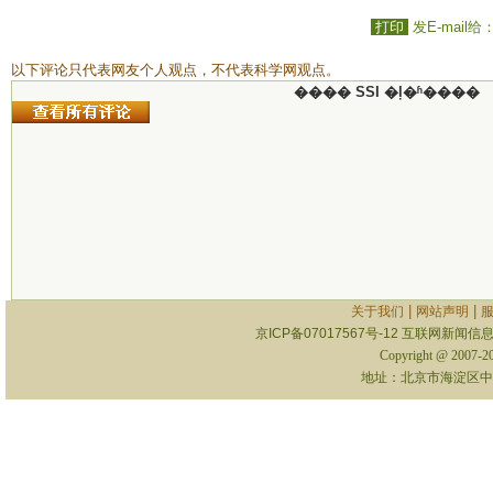
打印
发E-mail给
以下评论只代表网友个人观点，不代表科学网观点。
���� SSI �ļ�ʱ����
|
|
关于我们
网站声明
京ICP备07017567号-12
互联网新闻信息服
Copyright @ 2007-
地址：北京市海淀区中关村