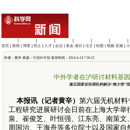
生命科学
|
医学科学
|
化学科学
|
工程材料
|
信息科学
|
地球科学
|
数理科学
|
首页
|
新闻
|
博客
|
院士
|
人才
|
会议
|
基金·项目
|
论文
|
绘图
|
视频·直播
|
小
作者：黄辛 来源：
中国科学报
发布时间：2014-4-24 7:56:22
中外学者在沪研讨材料基
建议国家设协调机构解决“摊大饼”
本报讯（记者黄辛）
第六届无机材料
工程研究进展研讨会日前在上海大学举
泉、崔俊芝、叶恒强、江东亮、南策文
周国治、王海舟等多位院士以及国家自