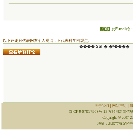
打印
发E-mail给
以下评论只代表网友个人观点，不代表科学网观点。
���� SSI �ļ�ʱ����
|
|
关于我们
网站声明
京ICP备07017567号-12
互联网新闻信息服
Copyright @ 2007-
地址：北京市海淀区中关村