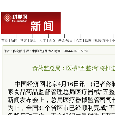
生命科学
|
医学科学
|
化学科学
|
工程材料
|
信息科学
|
地球科学
|
数理科学
|
首页
|
新闻
|
博客
|
院士
|
人才
|
会议
|
基金·项目
|
论文
|
绘图
|
视频·直播
|
小
作者：佟晓群 来源：中国经济网 发布时间：2014-4-16 13:50:56
食药监总局：医械“五整治”将推
中国经济网北京4月16日讯 （记者
家食品药品监督管理总局医疗器械“五整
新闻发布会上，总局医疗器械监管司司
为止，全国31个省区市已经顺利完成“