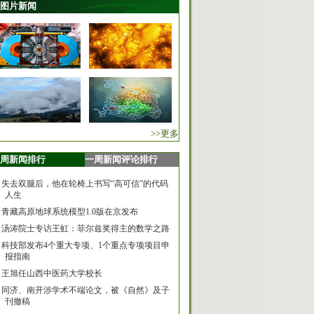
图片新闻
>>更多
周新闻排行
一周新闻评论排行
失去双腿后，他在轮椅上书写“高可信”的代码
人生
青藏高原地球系统模型1.0版在京发布
汤涛院士专访王虹：菲尔兹奖得主的数学之路
科技部发布4个重大专项、1个重点专项项目申
报指南
王旭任山西中医药大学校长
同济、南开涉学术不端论文，被《自然》及子
刊撤稿