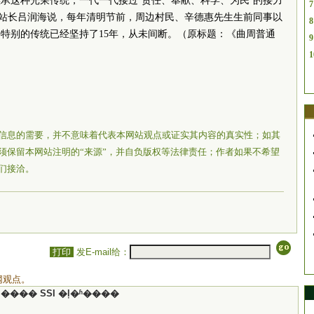
承这种光荣传统，一代一代接过‘责任、奉献、科学、为民’的接力
7
副站长吕润海说，每年清明节前，周边村民、辛德惠先生生前同事以
8
特别的传统已经坚持了15年，从未间断。（原标题：《曲周普通
9
1
信息的需要，并不意味着代表本网站观点或证实其内容的真实性；如其
须保留本网站注明的“来源”，并自负版权等法律责任；作者如果不希望
们接洽。
打印
发E-mail给：
网观点。
���� SSI �ļ�ʱ����