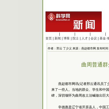
生命科学
|
医学科学
|
化学科学
|
工程材料
|
首页
|
新闻
|
博客
|
院士
|
人才
|
会议
|
基金·
作者：邢云 丁少义 来源：燕赵都市网 发布时间：2014-
曲周普通群
燕赵都市网讯(记者邢云通讯员丁
来了一些人。当地的群众、学生和中
碑，深切缅怀为曲周改土治碱做出巨
辛德惠是辽宁省开原县人，中国工