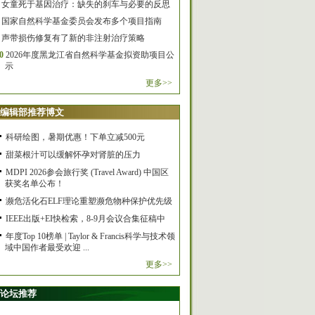
女童死于基因治疗：缺失的刹车与必要的反思
国家自然科学基金委员会发布多个项目指南
声带损伤修复有了新的非注射治疗策略
0
2026年度黑龙江省自然科学基金拟资助项目公
示
更多>>
编辑部推荐博文
科研绘图，暑期优惠！下单立减500元
甜菜根汁可以缓解怀孕对肾脏的压力
MDPI 2026参会旅行奖 (Travel Award) 中国区
获奖名单公布！
濒危活化石ELF理论重塑濒危物种保护优先级
IEEE出版+EI快检索，8-9月会议合集征稿中
年度Top 10榜单 | Taylor & Francis科学与技术领
域中国作者最受欢迎 ...
更多>>
论坛推荐