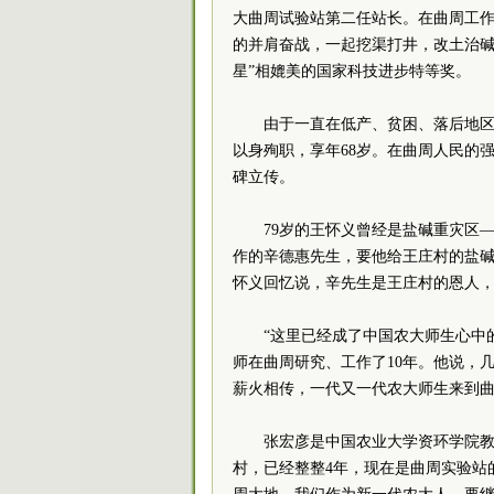
大曲周试验站第二任站长。在曲周工作
的并肩奋战，一起挖渠打井，改土治碱
星”相媲美的国家科技进步特等奖。
由于一直在低产、贫困、落后地区
以身殉职，享年68岁。在曲周人民的
碑立传。
79岁的王怀义曾经是盐碱重灾区
作的辛德惠先生，要他给王庄村的盐碱
怀义回忆说，辛先生是王庄村的恩人
“这里已经成了中国农大师生心中
师在曲周研究、工作了10年。他说，
薪火相传，一代又一代农大师生来到
张宏彦是中国农业大学资环学院教
村，已经整整4年，现在是曲周实验站