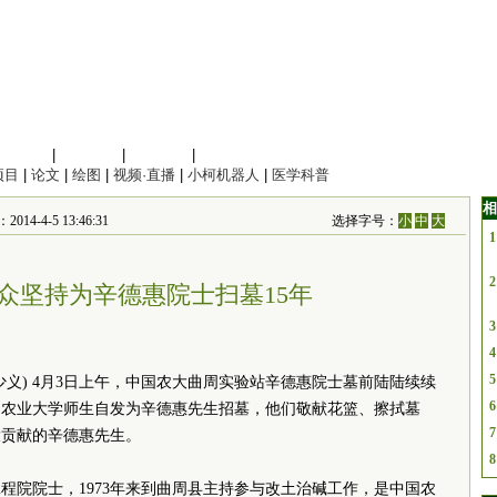
信息科学
|
地球科学
|
数理科学
|
管理综合
项目
|
论文
|
绘图
|
视频·直播
|
小柯机器人
|
医学科普
相
4-5 13:46:31
选择字号：
小
中
大
1
2
众坚持为辛德惠院士扫墓15年
3
4
5
少义) 4月3日上午，中国农大曲周实验站辛德惠院士墓前陆陆续续
6
国农业大学师生自发为辛德惠先生招墓，他们敬献花篮、擦拭墓
7
大贡献的辛德惠先生。
8
程院院士，1973年来到曲周县主持参与改土治碱工作，是中国农