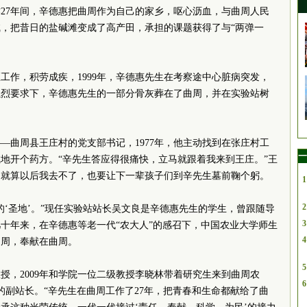
27年间，辛德惠把曲周作为自己的家乡，呕心沥血，与曲周人民
，把昔日的盐碱滩变成了高产田，承担的课题获得了与“两弹一
工作，积劳成疾，1999年，辛德惠先生在考察途中心脏病突发，
强烈要求下，辛德惠先生的一部分骨灰葬在了曲周，并在实验站树
——曲周县王庄村的党支部书记，1977年，他主动找到在张庄村工
一
地开个药方。“辛先生答应得很痛快，立马就跟着我来到王庄。”王
，就算以后我去不了，也要让下一辈孩子们到辛先生墓前鞠个躬。
1
2
的‘圣地’。”现任实验站站长吴文良是辛德惠先生的学生，曾跟随导
3
几十年来，在辛德惠等老一代“农大人”的感召下，中国农业大学师生
4
曲周，奉献在曲周。
5
授，2009年和学院一位二级教授李晓林带着研究生来到曲周农
6
的副站长。“辛先生在曲周工作了27年，把青春和生命都献给了曲