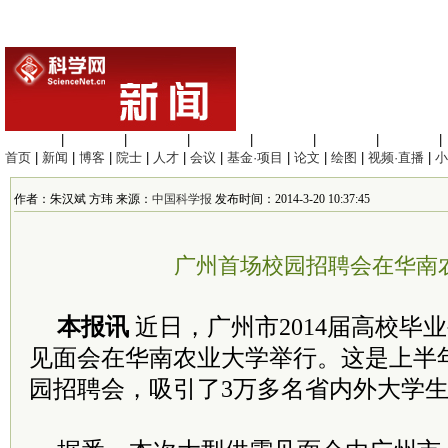
生命科学
|
医学科学
|
化学科学
|
工程材料
|
信息科学
|
地球科学
|
数理科学
|
首页
|
新闻
|
博客
|
院士
|
人才
|
会议
|
基金·项目
|
论文
|
绘图
|
视频·直播
|
小
作者：朱汉斌 方玮 来源：
中国科学报
发布时间：2014-3-20 10:37:45
广州首场校园招聘会在华南
本报讯
近日，广州市2014届高校毕
见面会在华南农业大学举行。这是上半
园招聘会，吸引了3万多名省内外大学生