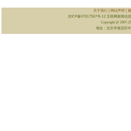
|
|
关于我们
网站声明
京ICP备07017567号-12
互联网新闻信息服
Copyright @ 2007-
地址：北京市海淀区中关村