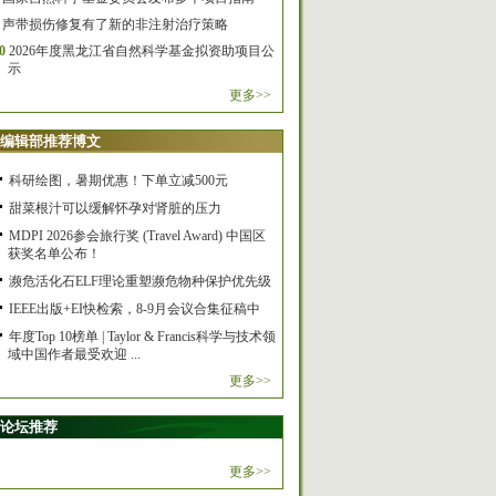
声带损伤修复有了新的非注射治疗策略
0
2026年度黑龙江省自然科学基金拟资助项目公
示
更多>>
编辑部推荐博文
科研绘图，暑期优惠！下单立减500元
甜菜根汁可以缓解怀孕对肾脏的压力
MDPI 2026参会旅行奖 (Travel Award) 中国区
获奖名单公布！
濒危活化石ELF理论重塑濒危物种保护优先级
IEEE出版+EI快检索，8-9月会议合集征稿中
年度Top 10榜单 | Taylor & Francis科学与技术领
域中国作者最受欢迎 ...
更多>>
论坛推荐
更多>>