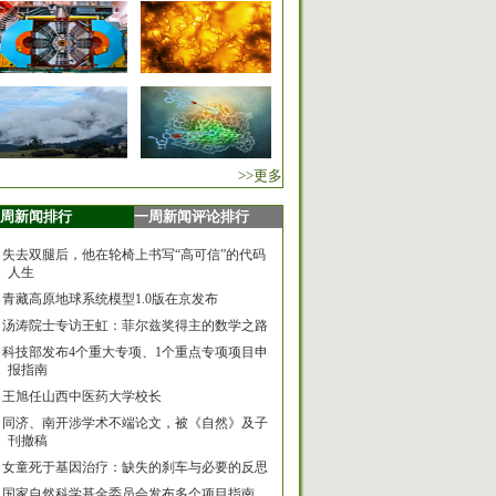
>>更多
周新闻排行
一周新闻评论排行
失去双腿后，他在轮椅上书写“高可信”的代码
人生
青藏高原地球系统模型1.0版在京发布
汤涛院士专访王虹：菲尔兹奖得主的数学之路
科技部发布4个重大专项、1个重点专项项目申
报指南
王旭任山西中医药大学校长
同济、南开涉学术不端论文，被《自然》及子
刊撤稿
女童死于基因治疗：缺失的刹车与必要的反思
国家自然科学基金委员会发布多个项目指南