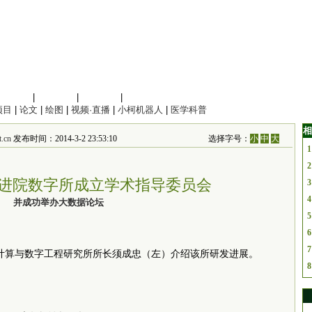
信息科学
|
地球科学
|
数理科学
|
管理综合
项目
|
论文
|
绘图
|
视频·直播
|
小柯机器人
|
医学科普
相
.cn
发布时间：2014-3-2 23:53:10
选择字号：
小
中
大
1
2
进院数字所成立学术指导委员会
3
4
并成功举办大数据论坛
5
6
7
计算与数字工程研究所所长须成忠（左）介绍该所研发进展。
8