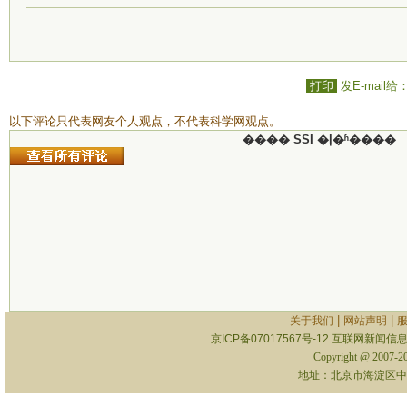
打印
发E-mail给
以下评论只代表网友个人观点，不代表科学网观点。
���� SSI �ļ�ʱ����
|
|
关于我们
网站声明
京ICP备07017567号-12
互联网新闻信息服
Copyright @ 2007-
地址：北京市海淀区中关村