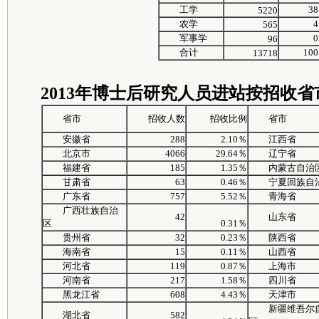
工学
38
5220
农学
4
565
军事学
0
96
合计
100
13718
2013年博士后研究人员进站按招收省
省市
招收人数
招收比例
省市
安徽省
288
2.10％
江西省
北京市
4066
29.64％
辽宁省
福建省
185
1.35％
内蒙古自治
甘肃省
63
0.46％
宁夏回族自
广东省
757
5.52％
青海省
广西壮族自治
42
山东省
区
0.31％
贵州省
32
0.23％
陕西省
海南省
15
0.11％
山西省
河北省
119
0.87％
上海市
河南省
217
1.58％
四川省
黑龙江省
608
4.43％
天津市
新疆维吾尔
湖北省
582