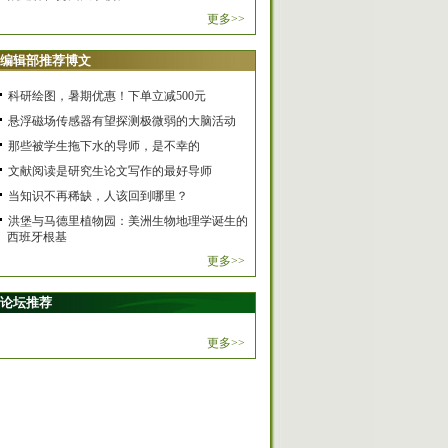
更多>>
编辑部推荐博文
科研绘图，暑期优惠！下单立减500元
悬浮磁场传感器有望探测极微弱的大脑活动
那些被学生拖下水的导师，是不幸的
文献阅读是研究生论文写作的最好导师
当知识不再稀缺，人该回到哪里？
洪堡与马德里植物园：美洲生物地理学诞生的
西班牙根基
更多>>
论坛推荐
更多>>