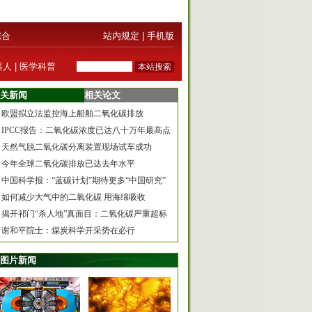
综合
站内规定
|
手机版
器人
|
医学科普
关新闻
相关论文
欧盟拟立法监控海上船舶二氧化碳排放
IPCC报告：二氧化碳浓度已达八十万年最高点
天然气脱二氧化碳分离装置现场试车成功
今年全球二氧化碳排放已达去年水平
中国科学报：“蓝碳计划”期待更多“中国研究”
如何减少大气中的二氧化碳 用海绵吸收
揭开祁门“杀人地”真面目：二氧化碳严重超标
谢和平院士：煤炭科学开采势在必行
图片新闻