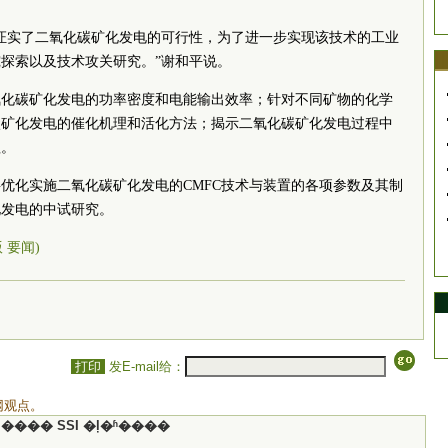
证实了二氧化碳矿化发电的可行性，为了进一步实现该技术的工业
探索以及技术攻关研究。”谢和平说。
氧化碳矿化发电的功率密度和电能输出效率；针对不同矿物的化学
碳矿化发电的催化机理和活化方法；揭示二氧化碳矿化发电过程中
理。
优化实施二氧化碳矿化发电的CMFC技术与装置的各项参数及其制
化发电的中试研究。
版 要闻)
打印
发E-mail给：
网观点。
���� SSI �ļ�ʱ����