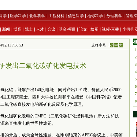
科学
|
医学科学
|
化学科学
|
工程材料
|
信息科学
|
地球科学
|
数理科学
|
管理
|
新闻
|
博客
|
院士
|
人才
|
会议
|
基金·项目
|
论文
|
绘图
|
视频·直播
|
小柯机
相
2/11 7:56:53
选择字号：
小
中
大
1
2
研发出二氧化碳矿化发电技术
3
4
5
6
氧化碳，能够产出140度电能，同时产出1.91吨、价值人民币2000
7
0日，中国工程院院士、四川大学校长谢和平在接受《中国科学报》记者
8
用二氧化碳直接发电的新矿化反应及化学原理。
氧化碳矿化发电的CMFC（二氧化碳矿化燃料电池）新方法和技
能源来直接发电的世界性难题。
排的矛盾，成为全球性难题。在刚刚结束的APEC会议上，中美签