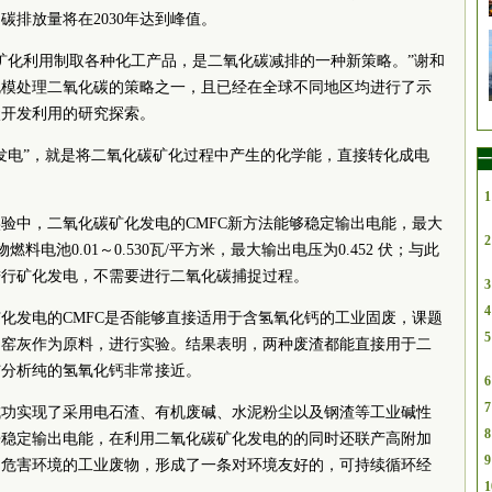
排放量将在2030年达到峰值。
矿化利用制取各种化工产品，是二氧化碳减排的一种新策略。”谢和
规模处理二氧化碳的策略之一，且已经在全球不同地区均进行了示
碳开发利用的研究探索。
发电”，就是将二氧化碳矿化过程中产生的化学能，直接转化成电
一
1
验中，二氧化碳矿化发电的CMFC新方法能够稳定输出电能，最大
2
料电池0.01～0.530瓦/平方米，最大输出电压为0.452 伏；与此
进行矿化发电，不需要进行二氧化碳捕捉过程。
3
4
化发电的CMFC是否能够直接适用于含氢氧化钙的工业固废，课题
5
和窑灰作为原料，进行实验。结果表明，两种废渣都能直接用于二
与分析纯的氢氧化钙非常接近。
6
7
成功实现了采用电石渣、有机废碱、水泥粉尘以及钢渣等工业碱性
8
来稳定输出电能，在利用二氧化碳矿化发电的的同时还联产高附加
9
了危害环境的工业废物，形成了一条对环境友好的，可持续循环经
1