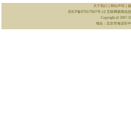
|
|
关于我们
网站声明
京ICP备07017567号-12
互联网新闻信息服
Copyright @ 2007-
地址：北京市海淀区中关村