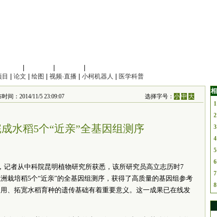
信息科学
|
地球科学
|
数理科学
|
管理综合
项目
|
论文
|
绘图
|
视频·直播
|
小柯机器人
|
医学科普
相
间：2014/11/5 23:09:07
选择字号：
小
中
大
1
2
成水稻5个“近亲”全基因组测序
3
4
5
6
日，记者从中科院昆明植物研究所获悉，该所研究员高立志历时7
7
洲栽培稻5个“近亲”的全基因组测序，获得了高质量的基因组参考
8
利用、拓宽水稻育种的遗传基础有着重要意义。这一成果已在线发