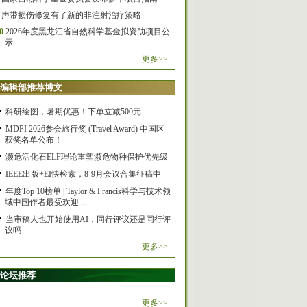
声带损伤修复有了新的非注射治疗策略
0
2026年度黑龙江省自然科学基金拟资助项目公
示
更多>>
编辑部推荐博文
科研绘图，暑期优惠！下单立减500元
MDPI 2026参会旅行奖 (Travel Award) 中国区
获奖名单公布！
濒危活化石ELF理论重塑濒危物种保护优先级
IEEE出版+EI快检索，8-9月会议合集征稿中
年度Top 10榜单 | Taylor & Francis科学与技术领
域中国作者最受欢迎 ...
当审稿人也开始使用AI，同行评议还是同行评
议吗
更多>>
论坛推荐
更多>>