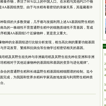
粮食作物，养活了80％以上的中国人口。在水稻与其他约23个物
是AA基因组类型。由于与水稻有着密切的亲缘关系，其蕴藏着许
种取得的大多数突破，几乎都与发掘利用上述AA基因组野生稻的
海南岛的一株雄性不育普通野生稻中的细胞质雄性不育基因，育成
序稻属AA基因组5个近缘物种，更是意义重大。
缘物种的全基因组进行比较分析发现，相当高比例的重要功能基因
一
括与开花发育、繁殖和抗病虫等生物学过程密切相关的基因。
1
栽培稻及其野生祖先种与非洲栽培稻及其野生祖先种在亚洲和非洲
培稻相对于其他近缘物种的基因组和基因的变异与进化规律”。
2
3
度杂合的普通野生稻和长雄蕊野生稻基因组精细图谱的绘制。迄今
4
全面完成，为我国和世界水稻科学家高效地发掘与利用野生稻种质
平台。
5
6
7
8