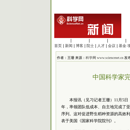
生命科学
|
医学科学
|
化学科学
|
工程材料
|
首页
|
新闻
|
博客
|
院士
|
人才
|
会议
|
基金·
作者：王珊 来源：
科学网 www.sciencenet.cn
发布时
中国科学家完
本报讯（见习记者王珊）11月5
年，率领团队低成本、自主地完成了亚
序列。这对促进野生稻种资源的高效
表于美国《国家科学院院刊》。