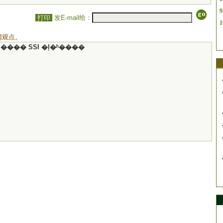
9
打印
发E-mail给：
1
网观点。
���� SSI �ļ�ʱ����