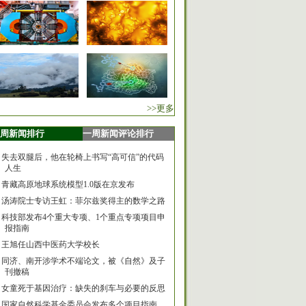
>>更多
周新闻排行
一周新闻评论排行
失去双腿后，他在轮椅上书写“高可信”的代码
人生
青藏高原地球系统模型1.0版在京发布
汤涛院士专访王虹：菲尔兹奖得主的数学之路
科技部发布4个重大专项、1个重点专项项目申
报指南
王旭任山西中医药大学校长
同济、南开涉学术不端论文，被《自然》及子
刊撤稿
女童死于基因治疗：缺失的刹车与必要的反思
国家自然科学基金委员会发布多个项目指南