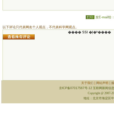
打印
发E-mail给
以下评论只代表网友个人观点，不代表科学网观点。
���� SSI �ļ�ʱ����
|
|
关于我们
网站声明
京ICP备07017567号-12
互联网新闻信息服
Copyright @ 2007-
地址：北京市海淀区中关村