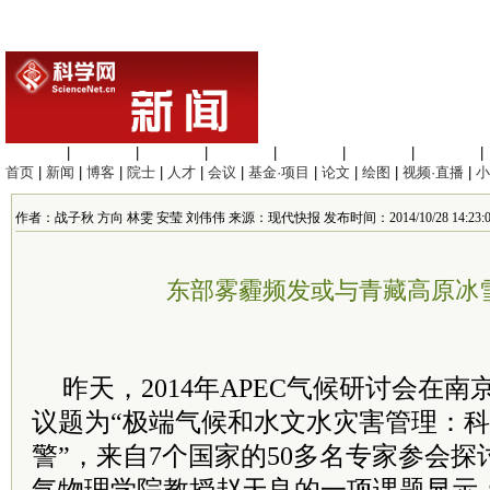
生命科学
|
医学科学
|
化学科学
|
工程材料
|
信息科学
|
地球科学
|
数理科学
|
首页
|
新闻
|
博客
|
院士
|
人才
|
会议
|
基金·项目
|
论文
|
绘图
|
视频·直播
|
小
作者：战子秋 方向 林雯 安莹 刘伟伟 来源：现代快报 发布时间：2014/10/28 14:23:0
东部雾霾频发或与青藏高原冰
昨天，2014年APEC气候研讨会在
议题为“极端气候和水文水灾害管理：
警”，来自7个国家的50多名专家参会