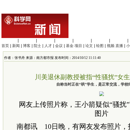
生命科学
|
医学科学
|
化学科学
|
工程材料
|
信息科学
|
地球科学
|
数理科学
|
首页
|
新闻
|
博客
|
院士
|
人才
|
会议
|
基金·项目
|
论文
|
绘图
|
视频·直播
|
小
作者：张书舟 来源：南方都市报 发布时间：2014/10/12 11:11:40
川美退休副教授被指“性骚扰”女
自称当时正在“哄”学生，是正常交流，学校
网友上传照片称，王小箭疑似“骚扰
图片
南都讯 10日晚，有网友发布照片