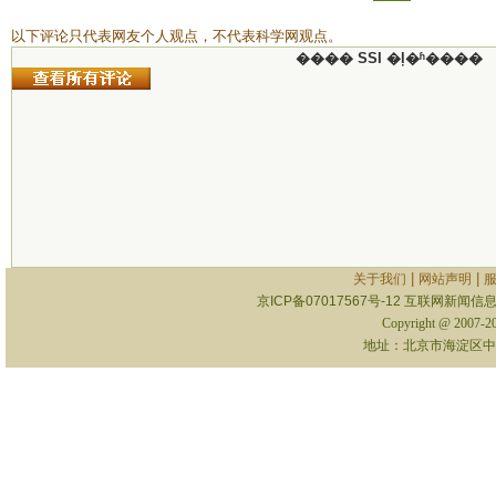
以下评论只代表网友个人观点，不代表科学网观点。
���� SSI �ļ�ʱ����
|
|
关于我们
网站声明
京ICP备07017567号-12
互联网新闻信息服
Copyright @ 2007-
地址：北京市海淀区中关村