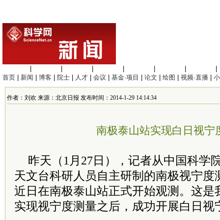
生命科学
|
医学科学
|
化学科学
|
工程材料
|
信息科学
|
地球科学
|
数理科学
|
首页
|
新闻
|
博客
|
院士
|
人才
|
会议
|
基金·项目
|
论文
|
绘图
|
视频·直播
|
小
作者：刘欢 来源：北京日报 发布时间：2014-1-29 14:14:34
南极泰山站实现白日视宁
昨天（1月27日），记者从中国科学
天文台科研人员自主研制的南极视宁度测
近日在南极泰山站正式开始观测。这是
实现视宁度测量之后，成功开展白日视