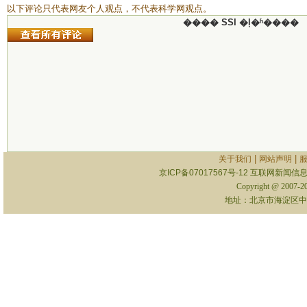
以下评论只代表网友个人观点，不代表科学网观点。
���� SSI �ļ�ʱ����
|
|
关于我们
网站声明
京ICP备07017567号-12
互联网新闻信息服
Copyright @ 2007-
地址：北京市海淀区中关村