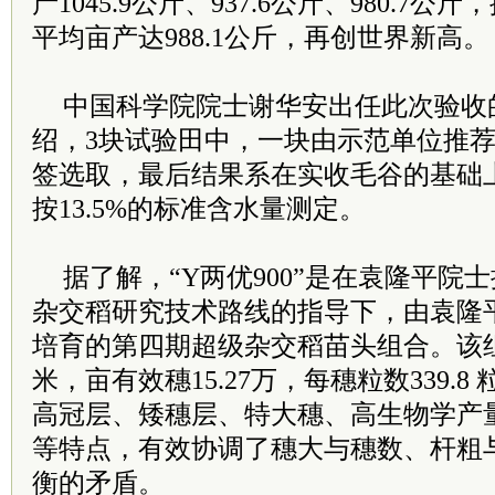
产1045.9公斤、937.6公斤、980.7
平均亩产达988.1公斤，再创世界新高。
中国科学院院士谢华安出任此次验收
绍，3块试验田中，一块由示范单位推
签选取，最后结果系在实收毛谷的基础
按13.5%的标准含水量测定。
据了解，“Y两优900”是在袁隆平院
杂交稻研究技术路线的指导下，由袁隆
培育的第四期超级杂交稻苗头组合。该组合
米，亩有效穗15.27万，每穗粒数339.8
高冠层、矮穗层、特大穗、高生物学产
等特点，有效协调了穗大与穗数、杆粗
衡的矛盾。