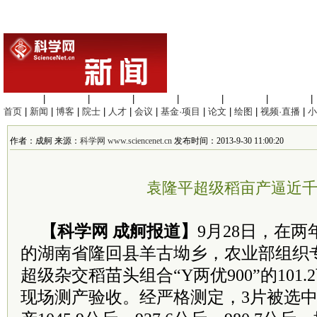
生命科学
|
医学科学
|
化学科学
|
工程材料
|
信息科学
|
地球科学
|
数理科学
|
首页
|
新闻
|
博客
|
院士
|
人才
|
会议
|
基金·项目
|
论文
|
绘图
|
视频·直播
|
小
作者：成舸 来源：
科学网 www.sciencenet.cn
发布时间：2013-9-30 11:00:20
袁隆平超级稻亩产逼近
【科学网 成舸报道】
9月28日，在两
的湖南省隆回县羊古坳乡，农业部组织
超级杂交稻苗头组合“Y两优900”的101
现场测产验收。经严格测定，3片被选