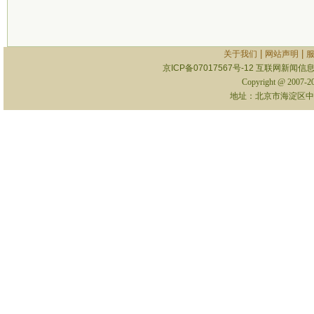
|
|
关于我们
网站声明
京ICP备07017567号-12
互联网新闻信息服
Copyright @ 2007-
地址：北京市海淀区中关村