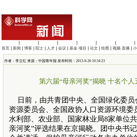
生命科学
|
医学科学
|
化学科学
|
工程材料
|
信息科学
|
地球科学
|
数理科学
|
首页
|
新闻
|
博客
|
院士
|
人才
|
会议
|
基金·项目
|
论文
|
绘图
|
视频·直播
|
小
作者：李立红 来源：中国青年报 发布时间：2013-9-26 10:34:23
第六届“母亲河奖”揭晓 十名个
日前，由共青团中央、全国绿化委员
资源委员会、全国政协人口资源环境委
水利部、农业部、国家林业局8家单位共
亲河奖”评选结果在京揭晓。团中央书