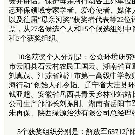
会并讲话。保护母亲河行动各主办单位
态环保领域专家学者、爱心使者、媒体
以及往届“母亲河奖”获奖者代表等22
票，从27名候选个人和15个候选组织中
和5个获奖组织。
10名获奖个人分别是：公众环境研
市云阳县石云村农民王国云、湖南省宜
刘真茂、江苏省靖江市第一高级中学教
海行动”创始人孔令韬、辽宁省大洼县
钱亚超、安徽省岳西县青天乡林业站站
公司生产部部长刘振刚、湖南省岳阳市
朱再保、陕西绿源治沙有限公司总经理
5个获奖组织分别是：解放军63712